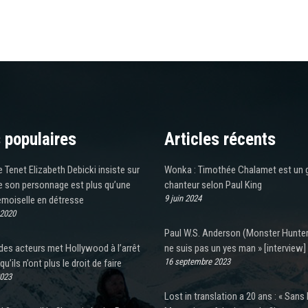
 populaires
Articles récents
e Tenet Elizabeth Debicki insiste sur
Wonka : Timothée Chalamet est un 
ue son personnage est plus qu’une
chanteur selon Paul King
9 juin 2024
emoiselle en détresse
 2020
Paul W.S. Anderson (Monster Hunter)
des acteurs met Hollywood à l’arrêt
ne suis pas un yes man » [interview]
16 septembre 2023
 qu’ils n’ont plus le droit de faire
2023
Lost in translation a 20 ans : « Sans B