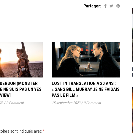
Partager:
ANDERSON (MONSTER
LOST IN TRANSLATION A 20 ANS :
JE NE SUIS PAS UN YES
« SANS BILL MURRAY JE NE FAISAIS
RVIEW]
PAS LE FILM »
23
/
0 Comment
15 septembre 2023
/
0 Comment
oires sont indiqués avec
*