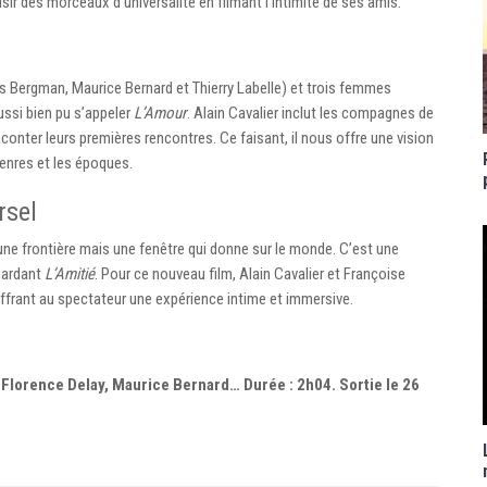
aisir des morceaux d’universalité en filmant l’intimité de ses amis.
s Bergman, Maurice Bernard et Thierry Labelle) et trois femmes
ussi bien pu s’appeler
L’Amour
. Alain Cavalier inclut les compagnes de
aconter leurs premières rencontres. Ce faisant, il nous offre une vision
genres et les époques.
rsel
s une frontière mais une fenêtre qui donne sur le monde. C’est une
gardant
L’Amitié
. Pour ce nouveau film, Alain Cavalier et Françoise
ffrant au spectateur une expérience intime et immersive.
, Florence Delay, Maurice Bernard… Durée : 2h04. Sortie le 26