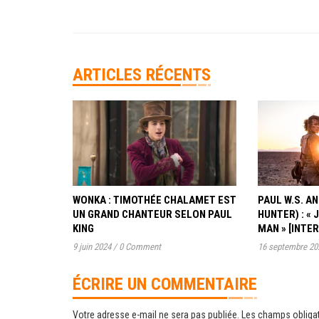
ARTICLES RÉCENTS
WONKA : TIMOTHÉE CHALAMET EST
PAUL W.S. 
UN GRAND CHANTEUR SELON PAUL
HUNTER) : « 
KING
MAN » [INTE
9 juin 2024
/
0 Comment
16 septembre 20
ÉCRIRE UN COMMENTAIRE
Votre adresse e-mail ne sera pas publiée.
Les champs obligat