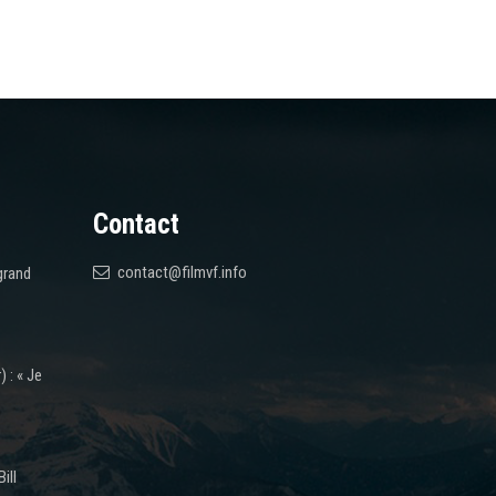
Contact
contact@filmvf.info
grand
 : « Je
ill