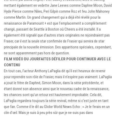
mettant également en vedette Jane Leeves comme Daphne Moon, David
Hyde Pierce comme Niles, Peri Gilpin comme Roz et feu John Mahoney
comme Martin. Un grand changement qui a déjà été révélé pour la
renaissance de Paramount + est que l’emplacement a complètement
changé, passant de Seattle à Boston où Cheers a été installé. Il a
également été signalé que d’autres stars originales ne rejoindraient pas
Fraser, car il est la seule star confirmée de Frasier qui servira de star
principale de la nouvelle émission. Des apparitions spéciales, cependant,
ne sont apparemment pas hors de question.
FILM VIDÉO DU JOUR
FAITES DÉFILER POUR CONTINUER AVEC LE
CONTENU
En tout cas, l’acteur Anthony LaPaglia dit qu’il est heureux de revenir
pour reprendre son rôle de Frasier, mais il n’espère pas vraiment. LaPaglia
a joué le frère de Daphné, Simon Moon, dans la série précédente, et
étant donné son absence ainsi que le nouveau cadre de la renaissance,
les chances sont qu’un retour est hautement improbable. Cela dit,
LaPaglia regardera toujours la série revival, même si c’est juste en tant
que fan. Comme il le dit au Globe World News Echo : « Je le ferais en un
clin d’œil. Mais je suis à peu près sûr que je ne suis pas dans