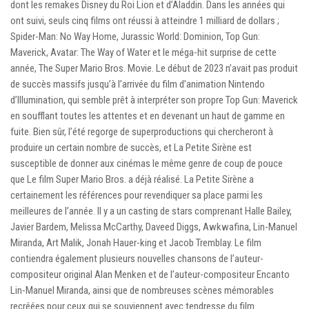
dont les remakes Disney du Roi Lion et d’Aladdin. Dans les années qui
ont suivi, seuls cinq films ont réussi à atteindre 1 milliard de dollars ;
Spider-Man: No Way Home, Jurassic World: Dominion, Top Gun:
Maverick, Avatar: The Way of Water et le méga-hit surprise de cette
année, The Super Mario Bros. Movie. Le début de 2023 n’avait pas produit
de succès massifs jusqu’à l’arrivée du film d’animation Nintendo
d’Illumination, qui semble prêt à interpréter son propre Top Gun: Maverick
en soufflant toutes les attentes et en devenant un haut de gamme en
fuite. Bien sûr, l’été regorge de superproductions qui chercheront à
produire un certain nombre de succès, et La Petite Sirène est
susceptible de donner aux cinémas le même genre de coup de pouce
que Le film Super Mario Bros. a déjà réalisé. La Petite Sirène a
certainement les références pour revendiquer sa place parmi les
meilleures de l’année. Il y a un casting de stars comprenant Halle Bailey,
Javier Bardem, Melissa McCarthy, Daveed Diggs, Awkwafina, Lin-Manuel
Miranda, Art Malik, Jonah Hauer-king et Jacob Tremblay. Le film
contiendra également plusieurs nouvelles chansons de l’auteur-
compositeur original Alan Menken et de l’auteur-compositeur Encanto
Lin-Manuel Miranda, ainsi que de nombreuses scènes mémorables
recréées pour ceux qui se souviennent avec tendresse du film