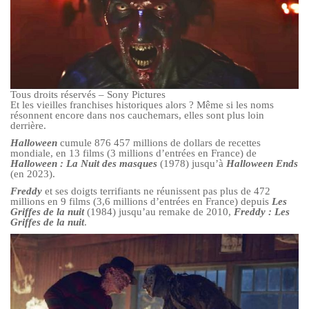
Tous droits réservés – Sony Pictures
Et les vieilles franchises historiques alors ? Même si les noms
résonnent encore dans nos cauchemars, elles sont plus loin
derrière.
Halloween
cumule 876 457 millions de dollars de recettes
mondiale, en 13 films (3 millions d’entrées en France) de
Halloween : La Nuit des masques
(1978) jusqu’à
Halloween Ends
(en 2023).
Freddy
et ses doigts terrifiants ne réunissent pas plus de 472
millions en 9 films (3,6 millions d’entrées en France) depuis
Les
Griffes de la nuit
(1984) jusqu’au remake de 2010,
Freddy : Les
Griffes de la nuit
.