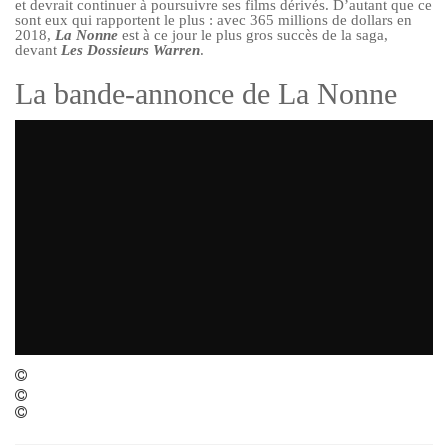
et devrait continuer à poursuivre ses films dérivés. D’autant que ce
sont eux qui rapportent le plus : avec 365 millions de dollars en
2018,
La Nonne
est à ce jour le plus gros succès de la saga,
devant
Les Dossieurs Warren
.
La bande-annonce de La Nonne