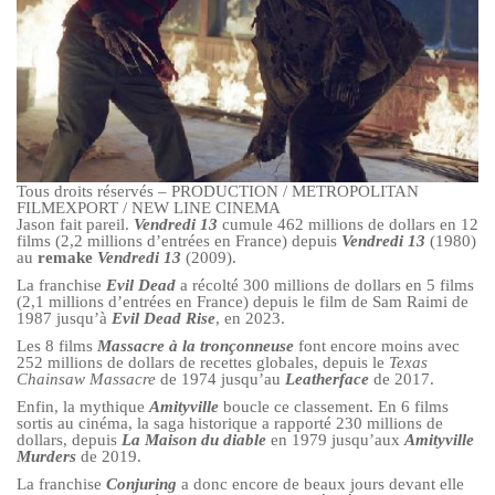
Tous droits réservés – PRODUCTION / METROPOLITAN
FILMEXPORT / NEW LINE CINEMA
Jason fait pareil.
Vendredi 13
cumule 462 millions de dollars en 12
films (2,2 millions d’entrées en France) depuis
Vendredi 13
(1980)
au
remake
Vendredi 13
(2009).
La franchise
Evil Dead
a récolté 300 millions de dollars en 5 films
(2,1 millions d’entrées en France) depuis le film de Sam Raimi de
1987 jusqu’à
Evil Dead Rise
, en 2023.
Les 8 films
Massacre à la tronçonneuse
font encore moins avec
252 millions de dollars de recettes globales, depuis le
Texas
Chainsaw Massacre
de 1974 jusqu’au
Leatherface
de 2017.
Enfin, la mythique
Amityville
boucle ce classement. En 6 films
sortis au cinéma, la saga historique a rapporté 230 millions de
dollars, depuis
La Maison du diable
en 1979 jusqu’aux
Amityville
Murders
de 2019.
La franchise
Conjuring
a donc encore de beaux jours devant elle