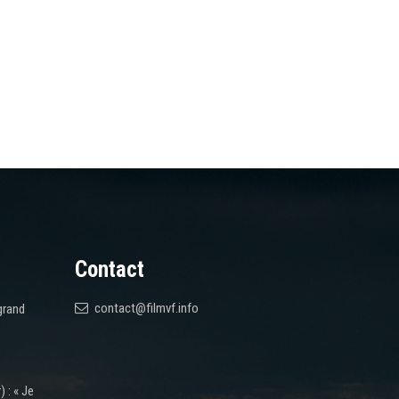
Contact
contact@filmvf.info
grand
 : « Je