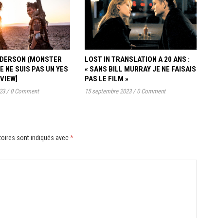
ANDERSON (MONSTER
LOST IN TRANSLATION A 20 ANS :
JE NE SUIS PAS UN YES
« SANS BILL MURRAY JE NE FAISAIS
RVIEW]
PAS LE FILM »
23
/
0 Comment
15 septembre 2023
/
0 Comment
oires sont indiqués avec
*