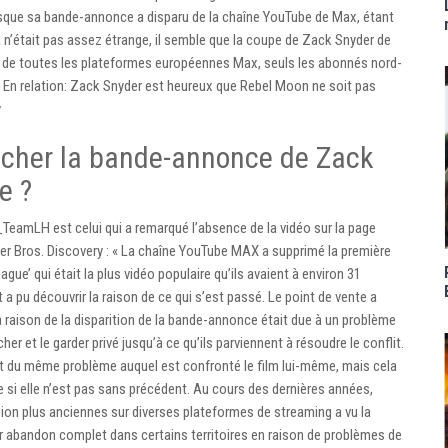
orsque sa bande-annonce a disparu de la chaîne YouTube de Max, étant
a n’était pas assez étrange, il semble que la coupe de Zack Snyder de
 de toutes les plateformes européennes Max, seuls les abonnés nord-
. En relation: Zack Snyder est heureux que Rebel Moon ne soit pas
y
acher la bande-annonce de Zack
e ?
_TeamLH est celui qui a remarqué l’absence de la vidéo sur la page
r Bros. Discovery : « La chaîne YouTube MAX a supprimé la première
e’ qui était la plus vidéo populaire qu’ils avaient à environ 31
a pu découvrir la raison de ce qui s’est passé. Le point de vente a
la raison de la disparition de la bande-annonce était due à un problème
her et le garder privé jusqu’à ce qu’ils parviennent à résoudre le conflit.
s’agit du même problème auquel est confronté le film lui-même, mais cela
 si elle n’est pas sans précédent. Au cours des dernières années,
ion plus anciennes sur diverses plateformes de streaming a vu la
ur abandon complet dans certains territoires en raison de problèmes de