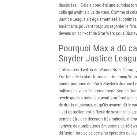
dessinées. . Cela a donc été une surprise l
celle qui avait le plus de vues. Comme si cel
Justice League ait également été supprimée
américains pouvant toujours regarder le film
devenu un spin-off de Star Wars sous Disne
Pourquoi Max a dû c
Snyder Justice Leagu
L’utilisateur Twitter de Warner Bros. George
YouTube de la plateforme de streaming Warne
bande-annonce de ‘Zack Snyder’s Justice Leagu
millions de vues. Heureusement, Screen Rant 
révélé que le studio leur avait confirmé que 
de droits musicaux, et qu’ils avaient dû le cac
Il est actuellement difficile de savoir s’il 
semble être une décision très radicale, même
l’arrivée de nombreuses émissions de télévis
diffusion tardive de certains épisodes ou le