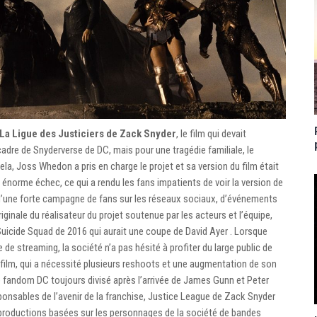
La Ligue des Justiciers de Zack Snyder
, le film qui devait
 cadre de Snyderverse de DC, mais pour une tragédie familiale, le
 cela, Joss Whedon a pris en charge le projet et sa version du film était
 énorme échec, ce qui a rendu les fans impatients de voir la version de
t d’une forte campagne de fans sur les réseaux sociaux, d’événements
ginale du réalisateur du projet soutenue par les acteurs et l’équipe,
uicide Squad de 2016 qui aurait une coupe de David Ayer . Lorsque
de streaming, la société n’a pas hésité à profiter du large public de
u film, qui a nécessité plusieurs reshoots et une augmentation de son
e fandom DC toujours divisé après l’arrivée de James Gunn et Peter
ponsables de l’avenir de la franchise, Justice League de Zack Snyder
productions basées sur les personnages de la société de bandes