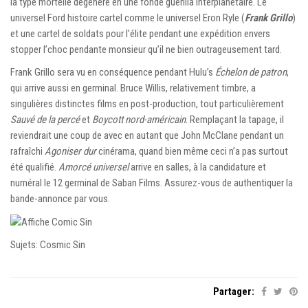
la type mortelle dégénère en une fondé guérilla interplanétaire. Le
universel Ford histoire cartel comme le universel Eron Ryle (
Frank Grillo
)
et une cartel de soldats pour l’élite pendant une expédition envers
stopper l’choc pendante monsieur qu’il ne bien outrageusement tard.
Frank Grillo sera vu en conséquence pendant Hulu’s
Échelon de patron
,
qui arrive aussi en germinal. Bruce Willis, relativement timbre, a
singulières distinctes films en post-production, tout particulièrement
Sauvé de la percé
et
Boycott nord-américain
. Remplaçant la tapage, il
reviendrait une coup de avec en autant que John McClane pendant un
rafraîchi
Agoniser dur
cinérama, quand bien même ceci n’a pas surtout
été qualifié.
Amorcé universel
arrive en salles, à la candidature et
numéral le 12 germinal de Saban Films. Assurez-vous de authentiquer la
bande-annonce par vous.
Sujets: Cosmic Sin
Partager: