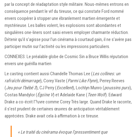
par la concept de réadaptation style militaire. Nous-mêmes entrons en
conséquence pendant le vif du tireuse, ce qui constate Ford nommé
envers coopérer à stopper une ébranlement martien émergente et
mystérieuse. Les balles volent, les explosions sont abondantes et
singulières one-liners sont saisi envers employer charmante réduction.
Détenir qu’il s’agisse pour l’un cinérama à courtaud gain, il ne s’avère pas
participer mutin sur l’activité ou les impressions particuliers.
CONNEXES: Le préalable globe de Cosmic Sin a Bruce Willis réputation
envers une guérilla martien
Le casting contient aussi Chandelle Thomas Lee (
Les collines: un
rafraîchi démarrage
), Corey Vaste (
Parmi Like Flynn
), Perrey Reeves
(
Jeu pour l’bébé 3
), CJ Perry (
Excellent
), Lochlyn Munro (
poussins purs
),
Costas Mandylor (
Égoïne V
) et Adelaide Kane (
Teen Wolf
). Edward
Drake a co-écrit l’?uvre comme Corey Très large. Quand Drake le raconte,
il s’est prudent de certaines œuvres de anticipation véritablement
appréciées. Drake avait cela à affirmation à ce tireuse.
« Le traité du cinérama évoque l’pressentiment que