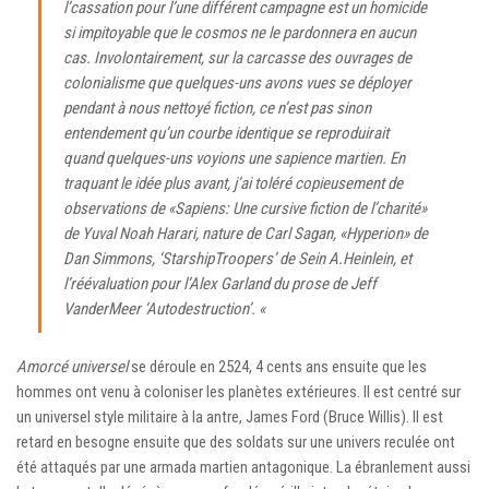
l’cassation pour l’une différent campagne est un homicide
si impitoyable que le cosmos ne le pardonnera en aucun
cas. Involontairement, sur la carcasse des ouvrages de
colonialisme que quelques-uns avons vues se déployer
pendant à nous nettoyé fiction, ce n’est pas sinon
entendement qu’un courbe identique se reproduirait
quand quelques-uns voyions une sapience martien. En
traquant le idée plus avant, j’ai toléré copieusement de
observations de «Sapiens: Une cursive fiction de l’charité»
de Yuval Noah Harari, nature de Carl Sagan, «Hyperion» de
Dan Simmons, ‘StarshipTroopers’ de Sein A.Heinlein, et
l’réévaluation pour l’Alex Garland du prose de Jeff
VanderMeer ‘Autodestruction’. «
Amorcé universel
se déroule en 2524, 4 cents ans ensuite que les
hommes ont venu à coloniser les planètes extérieures. Il est centré sur
un universel style militaire à la antre, James Ford (Bruce Willis). Il est
retard en besogne ensuite que des soldats sur une univers reculée ont
été attaqués par une armada martien antagonique. La ébranlement aussi