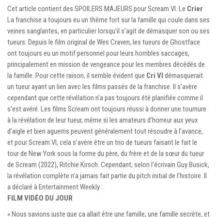
Cet article contient des SPOILERS MAJEURS pour Scream VI. Le
Crier
La franchise a toujours eu un thème fort sur la famille qui coule dans ses
veines sanglantes, en particulier lorsqu’il s’agit de démasquer son ou ses
tueurs. Depuis le film original de Wes Craven, les tueurs de Ghostface
ont toujours eu un motif personnel pour leurs horribles saccages,
principalement en mission de vengeance pour les membres décédés de
la famille. Pour cette raison, il semble évident que
Cri VI
démasquerait
un tueur ayant un lien avec les films passés de la franchise. Il s’avère
cependant que cette révélation n’a pas toujours été planifiée comme il
s’est avéré. Les films Scream ont toujours réussi à donner une tournure
à la révélation de leur tueur, même si les amateurs d’horreur aux yeux
d’aigle et bien aguerris peuvent généralement tout résoudre à l’avance,
et pour Scream VI, cela s’avère être un trio de tueurs faisant le fait le
tour de New York sous la forme du père, du frère et de la sœur du tueur
de Scream (2022), Ritchie Kirsch. Cependant, selon l’écrivain Guy Busick,
la révélation complète n’a jamais fait partie du pitch initial de l’histoire. Il
a déclaré à Entertainment Weekly :
FILM VIDÉO DU JOUR
« Nous savions juste que ça allait être une famille, une famille secrète, et