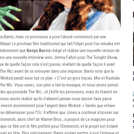
nya Barris, mais ce processus a pour l’abord commencé par une
ayer Le prochain film traditionnel qui fait l’objet pour l’un remake est
précédemment que
Kenya Barris
rédigé et réalise une nouvelle version de
t dans une nouvelle interview avec Jimmy Fallon pour The Tonight Show,
ique de quelle façon cela s’est passé, révélant de quelle façon il avait
 The Wiz avant de se retrouver dans une impasse. Barris note que la
cked paraît avoir tué ce plan. « C’est un gros tracas. Moi et Rashida
The Wiz. Vous savez, son père a fait la musique, et nous avons pensé
o qui possède The Wiz , et j’kiffe les personnes, mais ils étaient en
nous avons réalisé qu’ils n’allaient jamais nous laisser faire parce
ent investi énormément pour l’argent dans Wicked. » Tandis que refaire
 se débarrasser pour l’Oz. Il affirmé que Jones a continué à bosser sur
y Emmerich, alors chef de Warner Bros., à propos de Le magicien pour
 que ce film est le film préféré pour l’Emmerich, et le projet est éclairé
vait en tête. Plus précisément, Barris voulait mettre à jour l’intrigue et