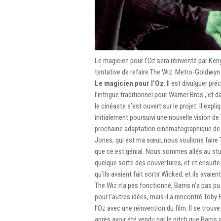
Le magicien pour l’Oz sera réinventé par Ke
tentative de refaire The Wiz. Metro-Goldwyn M
Le magicien pour l’Oz
. Il est divulguer 
l’intrigue traditionnel pour Warner Bros., e
le cinéaste s’est ouvert sur le projet. Il expl
initialement poursuivi une nouvelle vision de
prochaine adaptation cinématographique de Wi
Jones, qui est ma sœur, nous voulions faire 
que ce est génial. Nous sommes allés au studi
quelque sorte des couvertures, et et ensuite 
qu’ils avaient fait sortir Wicked, et ils avai
The Wiz n’a pas fonctionné, Barris n’a pas pu
pour l’autres idées, mais il a rencontré Tob
l’Oz avec une réinvention du film. Il se trouve
après avoir été vendu par le pitch que Barris a