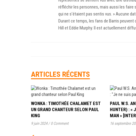
représentés se sentent vus avec une distributi
réfléchir les personnes, mais aussi les faire 
qui ne s’étaient pas sentis vus. » Aucune dat
Durant ce temps, les fans de Barris peuvent
Hill et Eddie Murphy. Il est actuellement diffu
ARTICLES RÉCENTS
WONKA : TIMOTHÉE CHALAMET EST
PAUL W.S. 
UN GRAND CHANTEUR SELON PAUL
HUNTER) : « 
KING
MAN » [INTE
9 juin 2024
/
0 Comment
16 septembre 20