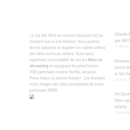
News
Films VF en ligne
Orlando B
Le top des films en version française (vf) se
que Will 
trouvent sur ce site Internet. Vous pourrez
21 février
lire les synopsis et regarder les trailers vidéos
des films sortis au cinéma. Vous aurez
également la possibilité de voir les
films en
Nouveau 
streaming
en rejoignant les plateformes
jouets d
VOD partenaire comme Netflix, Amazon
in-the-Da
Prime Video ou encore Disney+ . Les données
22 mars 2
et les images des films proviennent de notre
partenaire TMDB.
Vin Diese
films rap
attente
19 mai 20