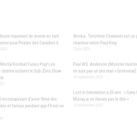
 populaires
Articles récents
loom impatient de revenir en tant
Wonka : Timothée Chalamet est un 
Turner pour Pirates des Caraïbes 6
chanteur selon Paul King
 2023
9 juin 2024
Mortal Kombat Funko Pop! Les
Paul W.S. Anderson (Monster Hunter)
e cinéma incluent le Sub-Zero Glow-
ne suis pas un yes man » [interview]
16 septembre 2023
rk
021
Lost in translation a 20 ans : « Sans B
l reconnaissant d’avoir filmé des
Murray je ne faisais pas le film »
15 septembre 2023
ides et furieux pendant que F9 est en
20