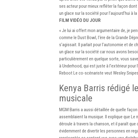
ses acteur pour mieux refléter la façon dont
un glace sur la société pour l’aujourd’hui à l
FILM VIDÉO DU JOUR
« Je lui ai offert mon argumentaire de, je pen
comme le Dust Bowl, l’ère de la Grande Dépres
s’agissait. Il parlait pour l’autonomie et d
un glace sur la société car nous avons besoin
particulièrement en quelque sorte, vous savez
à Underhood, qui est juste à l’extérieur pour 
Reboot Le co-scénariste veut Wesley Snip
Kenya Barris rédigé le
musicale
MGM Barris a aussi détaillée de quelle façon i
assemblaient la musique. Il explique que Le m
déroule à travers la chanson, et il paraît que
évidemment de divertir les personnes en rega