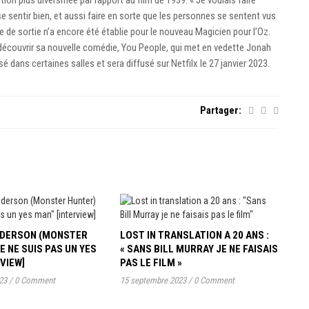
on plus diversifiée par rapport au film de 1939. « Je voulais faire
se sentir bien, et aussi faire en sorte que les personnes se sentent vus
e de sortie n’a encore été établie pour le nouveau Magicien pour l’Oz.
 découvrir sa nouvelle comédie, You People, qui met en vedette Jonah
sé dans certaines salles et sera diffusé sur Netfilx le 27 janvier 2023.
Partager:
ANDERSON (MONSTER
LOST IN TRANSLATION A 20 ANS :
JE NE SUIS PAS UN YES
« SANS BILL MURRAY JE NE FAISAIS
RVIEW]
PAS LE FILM »
23
/
0 Comment
15 septembre 2023
/
0 Comment