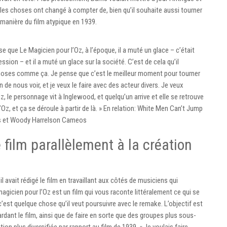
 les choses ont changé à compter de, bien qu’il souhaite aussi tourner
a manière du film atypique en 1939.
se que Le Magicien pour l’Oz, à l’époque, il a muté un glace – c’était
sion – et il a muté un glace sur la société. C’est de cela qu’il
e choses comme ça. Je pense que c’est le meilleur moment pour tourner
 de nous voir, et je veux le faire avec des acteur divers. Je veux
, le personnage vit à Inglewood, et quelqu’un arrive et elle se retrouve
l’Oz, et ça se déroule à partir de là. » En relation: White Men Can’t Jump
es et Woody Harrelson Cameos
 film parallèlement à la création
l avait rédigé le film en travaillant aux côtés de musiciens qui
agicien pour l’Oz est un film qui vous raconte littéralement ce qui se
 c’est quelque chose qu’il veut poursuivre avec le remake. L’objectif est
rdant le film, ainsi que de faire en sorte que des groupes plus sous-