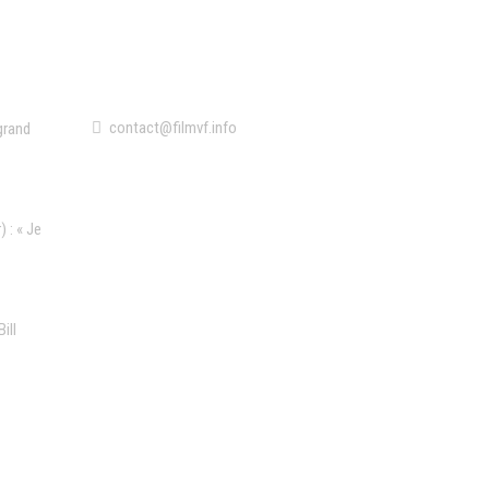
Contact
contact@filmvf.info
grand
 : « Je
ill