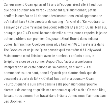
Curieusement, Quan, qui avait 12 ans à l’époque, n’est allé à l’audition
que pour soutenir son frère : « Et pendant qu’il auditionnait, j’étais
derrière la caméra en lui donnant des instructions, en lui apprenant ce
qu’il fallait faire ! Et le directeur de casting m’a vu et dit, ‘Ke, voudrais-tu
essayer ça ?’ Et je n’y ai pas beaucoup réfléchi. Et j’ai dit : ‘Ouais, bien sûr,
pourquoi pas ?' » Et ainsi, battant six mille autres jeunes espoirs, le jeune
acteur a obtenu son premier rôle, jouant Short Round dans Indiana
Jones. la franchise. Quelques mois plus tard, en 1985, il a été jeté dans
The Goonies, et un jeune Quan pensait qu’il avait réussi à Hollywood.
Mais comme c’est l’histoire avec de nombreux enfants stars, le
téléphone a cessé de sonner. Aujourd’hui, l’acteur a une bonne
interprétation de cette période de sa carrière, en disant : « J’ai
commencé tout en haut, donc il n’y avait pas d’autre choix que de
descendre à partir de là ! » « C’était frustrant », a poursuivi Quan,
« surtout quand je suis entré dans la salle pour auditionner pour le
directeur de casting et qu’elle m’a reconnu et qu’elle a dit : ‘Oh mon Dieu,
tu sais, nous aimons ton travail dans Indiana Jones, nous t’aimons dans
Les Goonies. »