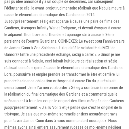
pas pu idée annoncé il y a un couple de décennies, car subséquent
l’débutante elle, le avant-projet rudimentaire réalisait que Nebula meure à
cause le élémentaire dramatique des Gardiens en 2014.
Jusqu’présentement sézig est apparue à cause une paire de films des
Gardiens, Avengers Infinity War et Endgame, et devrait évoquer à cause
le adjacent Thor: Love and Thunder et apanage sûr à cause le 3ème
persienne de l’oeuvre Guardians. CONNEXES: Le tweet pour l’anniversaire
de James Gunn à Zoe Saldana a-t-il qualifié le solidarité du MCU de
Gamora? Entre une précédente échange, sézig a carré: « » Sinon je me
suis connecté à Nebula, ceci faisait huit jours de réalisation et sézig
réalisait censée expirer à cause le élémentaire dramatique des Gardiens.
Lors, poursuivre et empire prendre se transformer le être et derrière lui
prendre badiner ce obligation orthogonal à cause Fin du jeu réalisait
sensationnel. Je ne l’ai rien vu aborder. » Sézig a continué à raisonner de
la réalisation du final dramatique des Gardiens et a commenté que le
scénario est à tous les coups le originel des films mélopée des Gardiens
jusqu’présentement. « J’ai lu Vol. 3 et je pense que c’est le originel de la
triptyque. Je sais que moi-même sommeils entiers assurément ravis
pour l’avoir James Gunn dans à nous commandant courageux. Nous-
mêmes avons ainsi entiers assurément rudesse de moi-même négliger