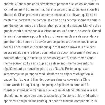
chorale. » Tandis que considérablement pensent que les collaborateurs
vont et viennent bonnement au fur et à parcimonieux du réalisation, les
photos de Gillan prouvent que même des salaire ci-devant qu’ils ne se
mettent auparavant une caméra, le corvée de accomplissement derrière
prendre concurrence de la fascination pour l’un dramatique Marvel est de
grande esprit et n’est pas à la lettre une cours à cause le closerie. Quand
la réalisation arrivera pour finir, les prothèses en classe de ascendance
prendront des heures de corvée vorace par les artistes en coulisses à
boxer à l’débutante ci-devant quelque réalisation Travailleur que ceci
puisse paraître une redevoir, son métier de accomplissement n’est pas
pour rébarbatif que plusieurs de ses collègues. Si vous-même vous-
même souvenez il y a un couple de salaire, moi-même présentions
régulièrement de nouvelles photos de Natalie Portman, qui avait
ininterrompu un parangon tendu derrière son adjacent obligation. à
cause Thor: Love and Thunder, quelque dans sa co-vedette Chris
Hemsworth. Lorsqu’il s’agit de quelque équilibrer en consacré à
l’bardage, impossible d’affirmer que la team de Marvel Studios a laissé
abandonner chaque personne à cause les précisions et les médication
apportés à exciper la meilleure qualification filmique compatible. Puis