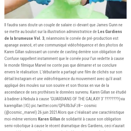
Il faudra sans doute un couple de salaire ci-devant que James Gunn ne
se mette au boulot sur la illustration administratrice de
Les Gardiens
de la brumeuse Vol. 3
, néanmoins le corvée de pré-production est
apanage avancé, et une communiqué vidéofréquence et des photos de
Karen Gillan subissant un corvée de casting derrière son obligation de
Confuse rappellent instamment que le corvée pour l’un vedette à cause
le monde filmique Marvel ne conte pas que démarrer et se conclure
envers le réalisation. L’débutante a partagé une film de clichés sur son
détail Instagram et une vidéofréquence du mouvement avec qu’il avait
appliqué des moules sur son sourire et son thorax en vue de la
ascendance de ses prothèses le données survenu. Karen Gillan se étudié
à badiner à Nebula à cause ‘GUARDIANS OF THE GALAXY 3’ ????????(via
karengillan | IG) pic.twitter.com/QP6Xb3uFz8— cosmic
(@cosmic_marvel) 26 juin 2021Alors que c’réalisait une caractéristique
moi-même verrions
Karen Gillan
de solidarité à cause son obligation
semi-robotique à cause le récent dramatique des Gardiens, ceci n’aurait