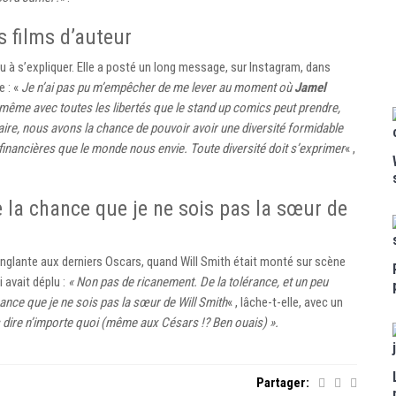
s films d’auteur
u à s’expliquer. Elle a posté un long message, sur Instagram, dans
e : «
Je n’ai pas pu m’empêcher de me lever au moment où
Jamel
 même avec toutes les libertés que le stand up comics peut prendre,
à faire, nous avons la chance de pouvoir avoir une diversité formidable
financières que le monde nous envie. Toute diversité doit s’exprimer
« ,
de la chance que je ne sois pas la sœur de
cinglante aux derniers Oscars, quand Will Smith était monté sur scène
 avait déplu :
« Non pas de ricanement. De la tolérance, et un peu
hance que je ne sois pas la sœur de Will Smith
« , lâche-t-elle, avec un
as dire n’importe quoi (même aux Césars !? Ben ouais) ».
Partager: