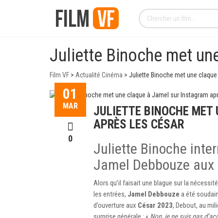
Juliette Binoche met un
Film VF
>
Actualité Cinéma
>
Juliette Binoche met une claque
01
MAR
JULIETTE BINOCHE MET
APRÈS LES CÉSAR
0
Juliette Binoche inte
Jamel Debbouze aux 
Alors qu’il faisait une blague sur la nécessi
les entrées,
Jamel Debbouze
a été soudai
d’ouverture aux
César 2023
, Debout, au mi
surprise générale : «
Non, je ne suis pas d’ac