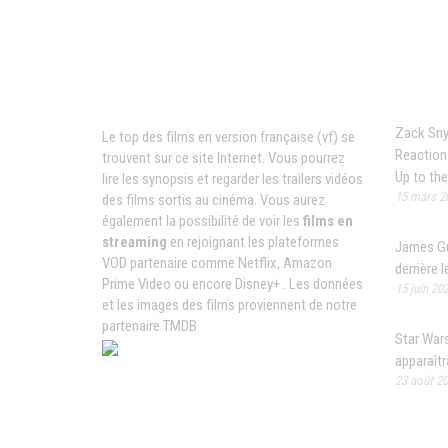
News
Films VF en ligne
Zack Snyd
Le top des films en version française (vf) se
Reactions
trouvent sur ce site Internet. Vous pourrez
Up to th
lire les synopsis et regarder les trailers vidéos
15 mars 2
des films sortis au cinéma. Vous aurez
également la possibilité de voir les
films en
streaming
en rejoignant les plateformes
James Gun
VOD partenaire comme Netflix, Amazon
derrière 
Prime Video ou encore Disney+ . Les données
15 juin 20
et les images des films proviennent de notre
partenaire TMDB.
Star Wars
apparaîtr
23 août 2