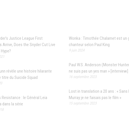
 populaires
Articles récents
er’s Justice League First
Wonka : Timothée Chalamet est un 
 Arrive, Does the Snyder Cut Live
chanteur selon Paul King
9 juin 2024
e Hype?
021
Paul W.S. Anderson (Monster Hunter)
n révèle une histoire hilarante
ne suis pas un yes man » [interview]
16 septembre 2023
le titre du Suicide Squad
20
Lost in translation a 20 ans : « Sans B
 Resistance : le Général Leia
Murray je ne faisais pas le film »
15 septembre 2023
a dans la série
018