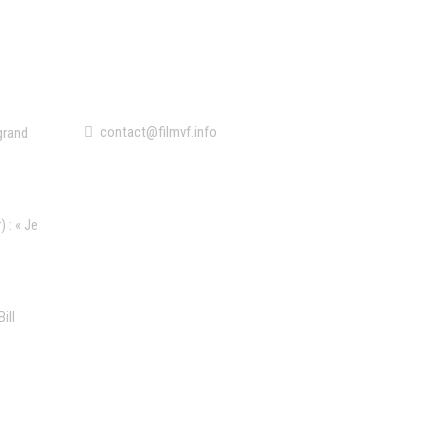
Contact
contact@filmvf.info
grand
 : « Je
ill