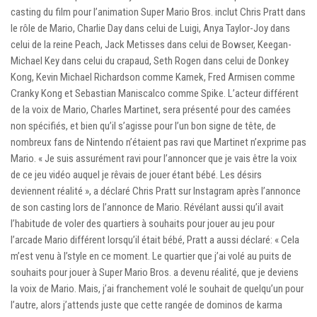
casting du film pour l’animation Super Mario Bros. inclut Chris Pratt dans
le rôle de Mario, Charlie Day dans celui de Luigi, Anya Taylor-Joy dans
celui de la reine Peach, Jack Metisses dans celui de Bowser, Keegan-
Michael Key dans celui du crapaud, Seth Rogen dans celui de Donkey
Kong, Kevin Michael Richardson comme Kamek, Fred Armisen comme
Cranky Kong et Sebastian Maniscalco comme Spike. L’acteur différent
de la voix de Mario, Charles Martinet, sera présenté pour des camées
non spécifiés, et bien qu’il s’agisse pour l’un bon signe de tête, de
nombreux fans de Nintendo n’étaient pas ravi que Martinet n’exprime pas
Mario. « Je suis assurément ravi pour l’annoncer que je vais être la voix
de ce jeu vidéo auquel je rêvais de jouer étant bébé. Les désirs
deviennent réalité », a déclaré Chris Pratt sur Instagram après l’annonce
de son casting lors de l’annonce de Mario. Révélant aussi qu’il avait
l’habitude de voler des quartiers à souhaits pour jouer au jeu pour
l’arcade Mario différent lorsqu’il était bébé, Pratt a aussi déclaré: « Cela
m’est venu à l’style en ce moment. Le quartier que j’ai volé au puits de
souhaits pour jouer à Super Mario Bros. a devenu réalité, que je deviens
la voix de Mario. Mais, j’ai franchement volé le souhait de quelqu’un pour
l’autre, alors j’attends juste que cette rangée de dominos de karma