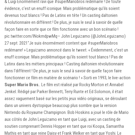
& Luigi Énormément ravi que #superMariobros redémarre ! De toute
évidence, c’est un enuff iconique. Mais problématique qu’ils soient
devenus tout blancs ! Pas de Latinx en tête ! Un casting daltonien
révolutionnaire en différent ! De plus, je suis le seul à savoir de quelle
façon faire en sorte que ce film fonctionne avec un bon scénario !
pic.twitter.com/lNokmdpwMq— John Leguizamo (@JohnLeguizamo)
27 sept. 2021″Je suis énormément content que #superMariobros
redémarre! » Leguizamo annoncé dans le tweet. « Évidemment, c’est un
enuff iconique. Mais problématique qu’ils soient tout blancs ! Pas de
Latinx dans les métiers principaux ! Casting daltonien révolutionnaire
dans l’différent ! De plus, je suis le seul à savoir de quelle façon faire
fonctionner ce film en matière de scénario ! » Sorti en 1993, le live-action
Super Mario Bros.
. Le film est réalisé par Rocky Morton et Annabel
Jenkel. Rédigé par Parker Bennett, Terry Runte et Ed Solomon, il était
assez vaguement basé sur les petits jeux vidéo originaux, se déroulant
dans un univers dystopique beaucoup plus sombre que la version
Nintendo du Royaume Champignon. Bob Hoskins a joué le rôle de Mario
aux côtés de John Leguizamo en tant que Luigi, avec un casting de
soutien comprenant Dennis Hopper en tant que roi Koopa, Samantha
Mathis en tant que reine Daisy et Frank Welker en tant que Yoshi. Le