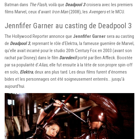
Batman dans
The Flash
, voilà que
Deadpool 3
croisera avec les premiers
films Marvel, ceux d’avant
Iron Man
(2008), les
Avengers
et le MCU.
Jennfifer Garner au casting de Deadpool 3
The Hollywood Reporter annonce que
Jennfifer Garner
sera au casting
de
Deadpool 3
, reprenant le rôle d’Elektra, la fameuse guerrière de Marvel,
qu’elle avait incarné pour le studio 20th Century Fox en 2003 (avant son
rachat par Disney) dans le film
Daredevil
porté par Ben Affleck. Boostée
par sa popularité d’
Alias
, elle fut ensuite à la tête de son propre spin-off
en solo,
Elektra
, deux ans plus tard. Les deux films furent d’énormes
bides et les personnages ont été soigneusement enterrés… jusqu’à
aujourd’hui.