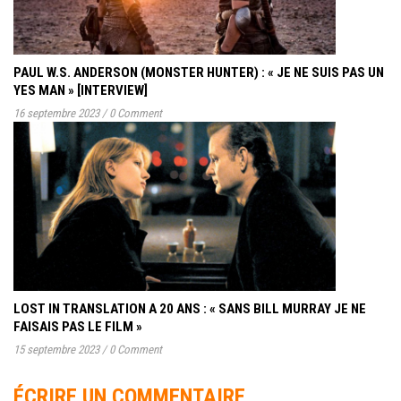
PAUL W.S. ANDERSON (MONSTER HUNTER) : « JE NE SUIS PAS UN
YES MAN » [INTERVIEW]
16 septembre 2023
/
0 Comment
LOST IN TRANSLATION A 20 ANS : « SANS BILL MURRAY JE NE
FAISAIS PAS LE FILM »
15 septembre 2023
/
0 Comment
ÉCRIRE UN COMMENTAIRE