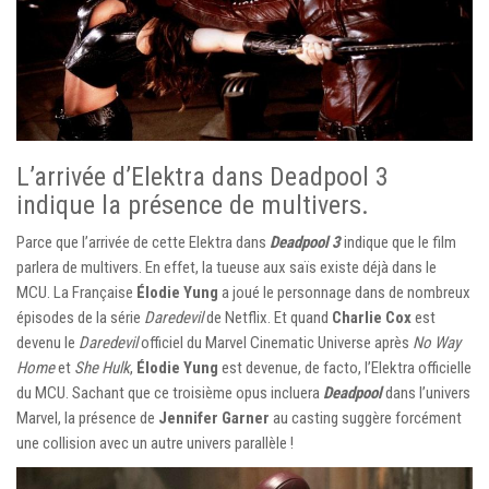
L’arrivée d’Elektra dans Deadpool 3
indique la présence de multivers.
Parce que l’arrivée de cette Elektra dans
Deadpool 3
indique que le film
parlera de multivers. En effet, la tueuse aux saïs existe déjà dans le
MCU. La Française
Élodie Yung
a joué le personnage dans de nombreux
épisodes de la série
Daredevil
de Netflix. Et quand
Charlie Cox
est
devenu le
Daredevil
officiel du Marvel Cinematic Universe après
No Way
Home
et
She Hulk
,
Élodie Yung
est devenue, de facto, l’Elektra officielle
du MCU. Sachant que ce troisième opus incluera
Deadpool
dans l’univers
Marvel, la présence de
Jennifer Garner
au casting suggère forcément
une collision avec un autre univers parallèle !