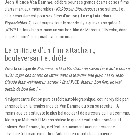
Jean-Claude Van Damme
, célèbre pour ses grands écarts et ses films
d’arts martiaux mémorables (
Kickboxer, Bloodsport
et se suites…) et
plus généralement pour ses films d’action (
il est génial dans
Expendables 2
) avait surpris tout le monde il y a quinze ans grâce à
JCVD
? Un faux biopic, mais un vrai bon film de Mabrouk El Mechri, dans
lequel le comédien jouait avec son image.
La critique d’un film attachant,
bouleversant et drôle
Voici la critique de
Première
:
« Et si Van Damme savait faire autre chose
qu’envoyer des coups de lattes dans la tête des bad guys ? Et si Jean-
Claude était vraiment un acteur ? Et si
JVCD
était un bon film, un vrai
putain de bon film ? »
Navigant entre fiction pure et récit autobiographique, cet incroyable pari
annonce bien la renaissance de Van Damme ou bien sa retraite… A
moins que ce soit juste le plus bel accident de parcours qu’il ait commis.
Alors que Mabrouk El Mechri réalise le grand écart entre comédie et
policier, Van Damme, lui, n’effectue quasiment aucune prouesse
physique à l’écran, exception faite du percutant plan séquence