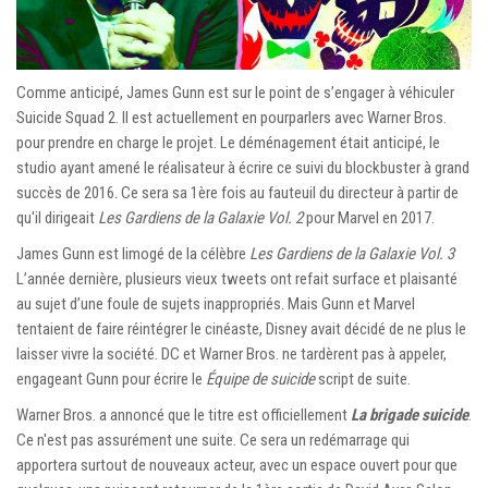
Comme anticipé, James Gunn est sur le point de s’engager à véhiculer
Suicide Squad 2. Il est actuellement en pourparlers avec Warner Bros.
pour prendre en charge le projet. Le déménagement était anticipé, le
studio ayant amené le réalisateur à écrire ce suivi du blockbuster à grand
succès de 2016. Ce sera sa 1ère fois au fauteuil du directeur à partir de
qu'il dirigeait
Les Gardiens de la Galaxie Vol. 2
pour Marvel en 2017.
James Gunn est limogé de la célèbre
Les Gardiens de la Galaxie Vol. 3
L’année dernière, plusieurs vieux tweets ont refait surface et plaisanté
au sujet d’une foule de sujets inappropriés. Mais Gunn et Marvel
tentaient de faire réintégrer le cinéaste, Disney avait décidé de ne plus le
laisser vivre la société. DC et Warner Bros. ne tardèrent pas à appeler,
engageant Gunn pour écrire le
Équipe de suicide
script de suite.
Warner Bros. a annoncé que le titre est officiellement
La brigade suicide
.
Ce n'est pas assurément une suite. Ce sera un redémarrage qui
apportera surtout de nouveaux acteur, avec un espace ouvert pour que