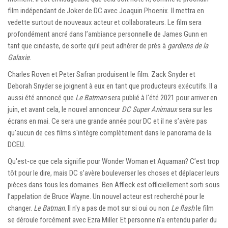
film indépendant de Joker de DC avec Joaquin Phoenix. Il mettra en
vedette surtout de nouveaux acteur et collaborateurs. Le film sera
profondément ancré dans l’ambiance personnelle de James Gunn en
tant que cinéaste, de sorte qu’il peut adhérer de près à
gardiens de la
Galaxie
.
Charles Roven et Peter Safran produisent le film. Zack Snyder et
Deborah Snyder se joignent à eux en tant que producteurs exécutifs. Il a
aussi été annoncé que
Le Batman
sera publié à l'été 2021 pour arriver en
juin, et avant cela, le nouvel annonceur
DC Super Animaux
sera sur les
écrans en mai. Ce sera une grande année pour DC et il ne s’avère pas
qu'aucun de ces films s'intègre complètement dans le panorama de la
DCEU.
Qu'est-ce que cela signifie pour Wonder Woman et Aquaman? C’est trop
tôt pour le dire, mais DC s’avère bouleverser les choses et déplacer leurs
pièces dans tous les domaines. Ben Affleck est officiellement sorti sous
l’appelation de Bruce Wayne. Un nouvel acteur est recherché pour le
changer.
Le Batman
. Il n'y a pas de mot sur si oui ou non
Le flash
le film
se déroule forcément avec Ezra Miller. Et personne n'a entendu parler du