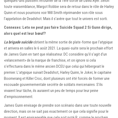
quelques-uns puissent retourner de la 1ère sortie de David Ayer. Selon
toute vraisemblance, Margot Robbie sera de retour dans le rôle de Harley
Quinn et nous pourrions voir Will Smith réprimander son rôle sous
l’appelation de Deadshot. Mais il s’avère que tout le univers est sorti.
Connexes: Leto ne peut pas faire Suicide Squad 2 Si Gunn dirige,
alors quel est leur bœuf?
La brigade suicide
obtient la même sortie de plate-forme que l'atypique
et arrivera en salles le 6 août 2021. La quasi-suite sera le prochain effort
de James Gunn en tant que réalisateur. DC considère qu'il s'agit d'un
«relancement» de la marque de franchise, et on ignore si cela
s’effectuera dans le même ancien DCEU que celui qui hébergeait le
premier. L'atypique suivait Deadshot, Harley Quinn, le Joker, le capitaine
Boomerang et Killer Croc, dont plusieurs ont été forcés de former une
escouade gouvernementale secrète de soldats mercenaires. S'ils
vivaient leur tâche, ils auraient un peu de temps pour leur peine
d'emprisonnement.
James Gunn envisage de prendre son scénario dans une toute nouvelle
direction, mais on ne sait pas exactement ce que cela signifie pour le
moment. Il est envisageable que cela soit noté R, comme le prochain