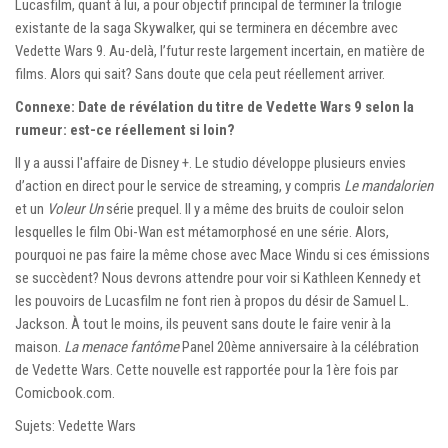
Lucasfilm, quant à lui, a pour objectif principal de terminer la trilogie
existante de la saga Skywalker, qui se terminera en décembre avec
Vedette Wars 9. Au-delà, l’futur reste largement incertain, en matière de
films. Alors qui sait? Sans doute que cela peut réellement arriver.
Connexe: Date de révélation du titre de Vedette Wars 9 selon la
rumeur: est-ce réellement si loin?
Il y a aussi l'affaire de Disney +. Le studio développe plusieurs envies
d’action en direct pour le service de streaming, y compris
Le mandalorien
et un
Voleur Un
série prequel. Il y a même des bruits de couloir selon
lesquelles le film Obi-Wan est métamorphosé en une série. Alors,
pourquoi ne pas faire la même chose avec Mace Windu si ces émissions
se succèdent? Nous devrons attendre pour voir si Kathleen Kennedy et
les pouvoirs de Lucasfilm ne font rien à propos du désir de Samuel L.
Jackson. À tout le moins, ils peuvent sans doute le faire venir à la
maison.
La menace fantôme
Panel 20ème anniversaire à la célébration
de Vedette Wars. Cette nouvelle est rapportée pour la 1ère fois par
Comicbook.com.
Sujets: Vedette Wars