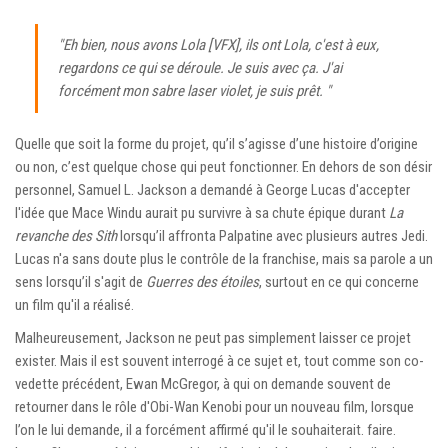
"Eh bien, nous avons Lola [VFX], ils ont Lola, c'est à eux,
regardons ce qui se déroule. Je suis avec ça. J'ai
forcément mon sabre laser violet, je suis prêt. "
Quelle que soit la forme du projet, qu’il s’agisse d’une histoire d’origine
ou non, c’est quelque chose qui peut fonctionner. En dehors de son désir
personnel, Samuel L. Jackson a demandé à George Lucas d'accepter
l'idée que Mace Windu aurait pu survivre à sa chute épique durant
La
revanche des Sith
lorsqu’il affronta Palpatine avec plusieurs autres Jedi.
Lucas n'a sans doute plus le contrôle de la franchise, mais sa parole a un
sens lorsqu’il s'agit de
Guerres des étoiles
, surtout en ce qui concerne
un film qu'il a réalisé.
Malheureusement, Jackson ne peut pas simplement laisser ce projet
exister. Mais il est souvent interrogé à ce sujet et, tout comme son co-
vedette précédent, Ewan McGregor, à qui on demande souvent de
retourner dans le rôle d'Obi-Wan Kenobi pour un nouveau film, lorsque
l’on le lui demande, il a forcément affirmé qu'il le souhaiterait. faire.