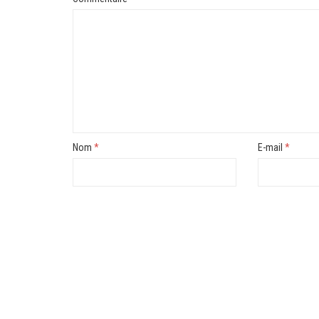
Nom
*
E-mail
*
News
Films VF en ligne