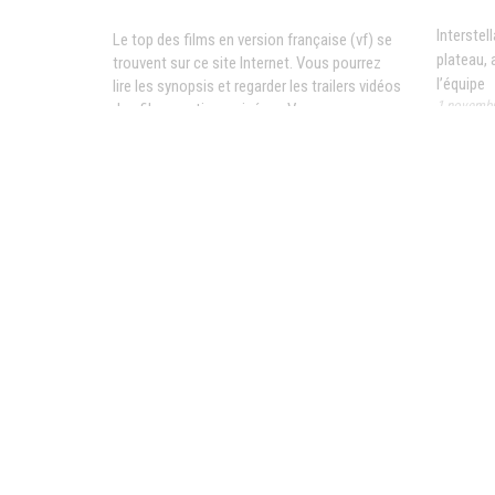
Interstel
Le top des films en version française (vf) se
plateau, 
trouvent sur ce site Internet. Vous pourrez
l’équipe
lire les synopsis et regarder les trailers vidéos
1 novembr
des films sortis au cinéma. Vous aurez
également la possibilité de voir les
films en
streaming
en rejoignant les plateformes
Le film d
VOD partenaire comme Netflix, Amazon
reçoit u
Prime Video ou encore Disney+ . Les données
sortant d
et les images des films proviennent de notre
15 janvier
partenaire TMDB.
Chamboult
[critique]
28 août 2
©copyright 2021 FilmVF