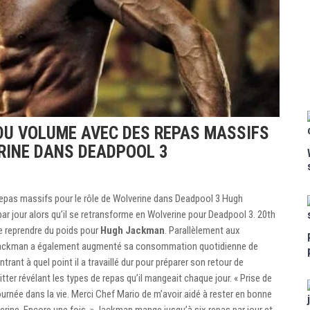
U VOLUME AVEC DES REPAS MASSIFS
RINE DANS DEADPOOL 3
epas massifs pour le rôle de Wolverine dans Deadpool 3 Hugh
 jour alors qu’il se retransforme en Wolverine pour Deadpool 3. 20th
e reprendre du poids pour
Hugh Jackman
. Parallèlement aux
ackman a également augmenté sa consommation quotidienne de
rant à quel point il a travaillé dur pour préparer son retour de
tter révélant les types de repas qu’il mangeait chaque jour. « Prise de
urnée dans la vie. Merci Chef Mario de m’avoir aidé à rester en bonne
verine. Encore une fois. » Jackman mange jusqu’à six repas par jour et,