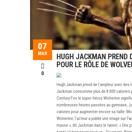
07
MAR
HUGH JACKMAN PREND D
POUR LE RÔLE DE WOLVE
0
Hugh Jackman prend de l’ampleur avec des r
Jackman consomme plus de 8 000 calories par
Century Fox le super-héros Wolverine signifi
nombreuses heures passées au gymnase, J
calories pour augmenter encore sa taille. Mont
Wolverine, l’acteur a publié une image sur Twi
masse », dit Jackman dans le tweet. « Une jo
santé et bien nourri tout en .. Devenant. Wol