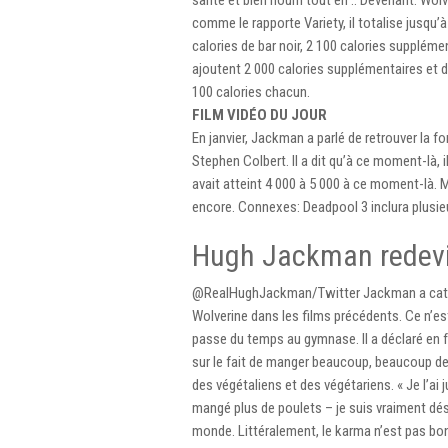
comme le rapporte Variety, il totalise jusqu’
calories de bar noir, 2 100 calories supplé
ajoutent 2 000 calories supplémentaires et d
100 calories chacun.
FILM VIDÉO DU JOUR
En janvier, Jackman a parlé de retrouver la
Stephen Colbert. Il a dit qu’à ce moment-là, i
avait atteint 4 000 à 5 000 à ce moment-là.
encore. Connexes: Deadpool 3 inclura plusie
Hugh Jackman redev
@RealHughJackman/Twitter Jackman a catégor
Wolverine dans les films précédents. Ce n’est
passe du temps au gymnase. Il a déclaré en fé
sur le fait de manger beaucoup, beaucoup de po
des végétaliens et des végétariens. « Je l’ai ju
mangé plus de poulets – je suis vraiment dés
monde. Littéralement, le karma n’est pas bon 