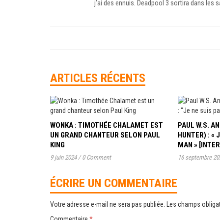
j’ai des ennuis. Deadpool 3 sortira dans les 
ARTICLES RÉCENTS
WONKA : TIMOTHÉE CHALAMET EST
PAUL W.S. 
UN GRAND CHANTEUR SELON PAUL
HUNTER) : « 
KING
MAN » [INTE
9 juin 2024
/
0 Comment
16 septembre 20
ÉCRIRE UN COMMENTAIRE
Votre adresse e-mail ne sera pas publiée.
Les champs obligat
Commentaire
*