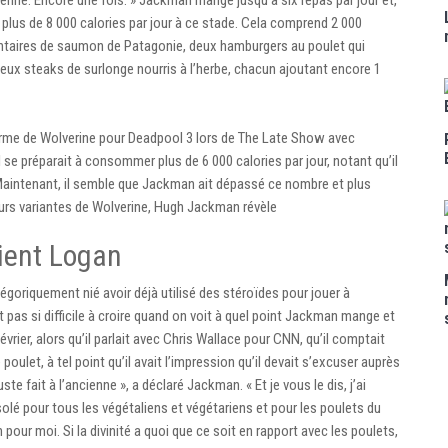
à plus de 8 000 calories par jour à ce stade. Cela comprend 2 000
mentaires de saumon de Patagonie, deux hamburgers au poulet qui
eux steaks de surlonge nourris à l’herbe, chacun ajoutant encore 1
 forme de Wolverine pour Deadpool 3 lors de The Late Show avec
l se préparait à consommer plus de 6 000 calories par jour, notant qu’il
 Maintenant, il semble que Jackman ait dépassé ce nombre et plus
urs variantes de Wolverine, Hugh Jackman révèle
ient Logan
iquement nié avoir déjà utilisé des stéroïdes pour jouer à
 pas si difficile à croire quand on voit à quel point Jackman mange et
vrier, alors qu’il parlait avec Chris Wallace pour CNN, qu’il comptait
ulet, à tel point qu’il avait l’impression qu’il devait s’excuser auprès
ste fait à l’ancienne », a déclaré Jackman. « Et je vous le dis, j’ai
olé pour tous les végétaliens et végétariens et pour les poulets du
pour moi. Si la divinité a quoi que ce soit en rapport avec les poulets,