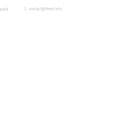
contact@filmvf.info
grand
 : « Je
ill