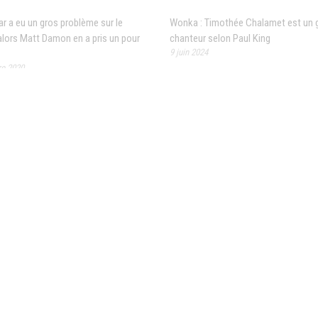
lar a eu un gros problème sur le
Wonka : Timothée Chalamet est un 
alors Matt Damon en a pris un pour
chanteur selon Paul King
9 juin 2024
e 2020
Paul W.S. Anderson (Monster Hunter)
e Steven Spielberg, The Fabelmans,
ne suis pas un yes man » [interview]
16 septembre 2023
n honneur cinématographique en
ans les cinémas en Inde
 2023
Lost in translation a 20 ans : « Sans B
Murray je ne faisais pas le film »
15 septembre 2023
out, c’est un festival José Garcia
023