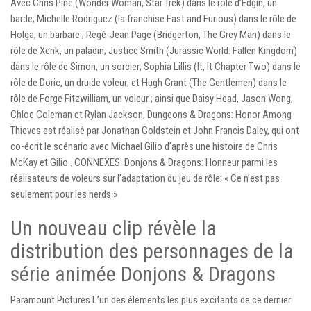
Avec Chris Pine (Wonder Woman, Star Trek) dans le rôle d’Edgin, un
barde; Michelle Rodriguez (la franchise Fast and Furious) dans le rôle de
Holga, un barbare ; Regé-Jean Page (Bridgerton, The Grey Man) dans le
rôle de Xenk, un paladin; Justice Smith (Jurassic World: Fallen Kingdom)
dans le rôle de Simon, un sorcier; Sophia Lillis (It, It Chapter Two) dans le
rôle de Doric, un druide voleur; et Hugh Grant (The Gentlemen) dans le
rôle de Forge Fitzwilliam, un voleur ; ainsi que Daisy Head, Jason Wong,
Chloe Coleman et Rylan Jackson, Dungeons & Dragons: Honor Among
Thieves est réalisé par Jonathan Goldstein et John Francis Daley, qui ont
co-écrit le scénario avec Michael Gilio d’après une histoire de Chris
McKay et Gilio . CONNEXES: Donjons & Dragons: Honneur parmi les
réalisateurs de voleurs sur l’adaptation du jeu de rôle: « Ce n’est pas
seulement pour les nerds »
Un nouveau clip révèle la
distribution des personnages de la
série animée Donjons & Dragons
Paramount Pictures L’un des éléments les plus excitants de ce dernier