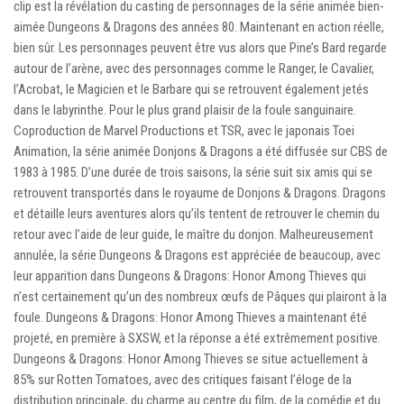
clip est la révélation du casting de personnages de la série animée bien-
aimée Dungeons & Dragons des années 80. Maintenant en action réelle,
bien sûr. Les personnages peuvent être vus alors que Pine’s Bard regarde
autour de l’arène, avec des personnages comme le Ranger, le Cavalier,
l’Acrobat, le Magicien et le Barbare qui se retrouvent également jetés
dans le labyrinthe. Pour le plus grand plaisir de la foule sanguinaire.
Coproduction de Marvel Productions et TSR, avec le japonais Toei
Animation, la série animée Donjons & Dragons a été diffusée sur CBS de
1983 à 1985. D’une durée de trois saisons, la série suit six amis qui se
retrouvent transportés dans le royaume de Donjons & Dragons. Dragons
et détaille leurs aventures alors qu’ils tentent de retrouver le chemin du
retour avec l’aide de leur guide, le maître du donjon. Malheureusement
annulée, la série Dungeons & Dragons est appréciée de beaucoup, avec
leur apparition dans Dungeons & Dragons: Honor Among Thieves qui
n’est certainement qu’un des nombreux œufs de Pâques qui plairont à la
foule. Dungeons & Dragons: Honor Among Thieves a maintenant été
projeté, en première à SXSW, et la réponse a été extrêmement positive.
Dungeons & Dragons: Honor Among Thieves se situe actuellement à
85% sur Rotten Tomatoes, avec des critiques faisant l’éloge de la
distribution principale, du charme au centre du film, de la comédie et du