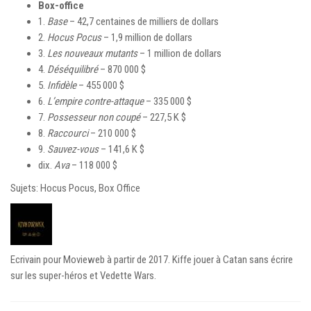
Box-office
1.
Base
– 42,7 centaines de milliers de dollars
2.
Hocus Pocus
– 1,9 million de dollars
3.
Les nouveaux mutants
– 1 million de dollars
4.
Déséquilibré
– 870 000 $
5.
Infidèle
– 455 000 $
6.
L’empire contre-attaque
– 335 000 $
7.
Possesseur non coupé
– 227,5 K $
8.
Raccourci
– 210 000 $
9.
Sauvez-vous
– 141,6 K $
dix.
Ava
– 118 000 $
Sujets: Hocus Pocus, Box Office
Ecrivain pour Movieweb à partir de 2017. Kiffe jouer à Catan sans écrire
sur les super-héros et Vedette Wars.