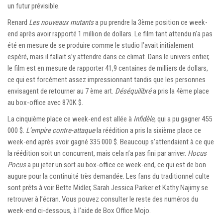
un futur prévisible.
Renard
Les nouveaux mutants
a pu prendre la 3ème position ce week-
end après avoir rapporté 1 million de dollars. Le film tant attendu n’a pas
été en mesure de se produire comme le studio l’avait initialement
espéré, mais il fallait s’y attendre dans ce climat. Dans le univers entier,
le film est en mesure de rapporter 41,9 centaines de milliers de dollars,
ce qui est forcément assez impressionnant tandis que les personnes
envisagent de retourner au 7 ème art.
Déséquilibré
a pris la 4ème place
au box-office avec 870K $.
La cinquième place ce week-end est allée à
Infidèle
, qui a pu gagner 455
000 $.
L’empire contre-attaque
la réédition a pris la sixième place ce
week-end après avoir gagné 335 000 $. Beaucoup s’attendaient à ce que
la réédition soit un concurrent, mais cela n’a pas fini par arriver.
Hocus
Pocus
a pu jeter un sort au box-office ce week-end, ce qui est de bon
augure pour la continuité très demandée. Les fans du traditionnel culte
sont prêts à voir Bette Midler, Sarah Jessica Parker et Kathy Najimy se
retrouver à l’écran. Vous pouvez consulter le reste des numéros du
week-end ci-dessous, à l’aide de Box Office Mojo.