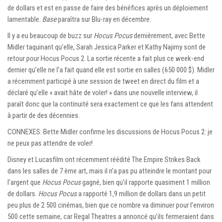
de dollars et est en passe de faire des bénéfices après un déploiement
lamentable.
Base
paraîtra sur Blu-ray en décembre.
Il y a eu beaucoup de buzz sur
Hocus Pocus
dernièrement, avec Bette
Midler taquinant qu’elle, Sarah Jessica Parker et Kathy Najimy sont de
retour pour Hocus Pocus 2. La sortie récente a fait plus ce week-end
dernier qu’elle ne l’a fait quand elle est sortie en salles (650 000 $). Midler
a récemment participé à une session de tweet en direct du film et a
déclaré qu’elle « avait hâte de voler! » dans une nouvelle interview, il
paraît donc que la continuité sera exactement ce que les fans attendent
à partir de des décennies.
CONNEXES: Bette Midler confirme les discussions de Hocus Pocus 2: je
ne peux pas attendre de voler!
Disney et Lucasfilm ont récemment réédité The Empire Strikes Back
dans les salles de 7 ème art, mais il n’a pas pu atteindre le montant pour
l’argent que
Hocus Pocus
gagné, bien qu’il rapporte quasiment 1 million
de dollars.
Hocus Pocus
a rapporté 1,9 million de dollars dans un petit
peu plus de 2 500 cinémas, bien que ce nombre va diminuer pour l’environ
500 cette semaine, car Regal Theatres a annoncé qu’ils fermeraient dans