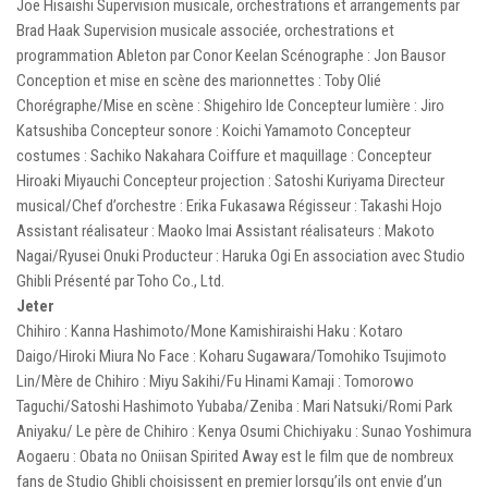
Joe Hisaishi Supervision musicale, orchestrations et arrangements par
Brad Haak Supervision musicale associée, orchestrations et
programmation Ableton par Conor Keelan Scénographe : Jon Bausor
Conception et mise en scène des marionnettes : Toby Olié
Chorégraphe/Mise en scène : Shigehiro Ide Concepteur lumière : Jiro
Katsushiba Concepteur sonore : Koichi Yamamoto Concepteur
costumes : Sachiko Nakahara Coiffure et maquillage : Concepteur
Hiroaki Miyauchi Concepteur projection : Satoshi Kuriyama Directeur
musical/Chef d’orchestre : Erika Fukasawa Régisseur : Takashi Hojo
Assistant réalisateur : Maoko Imai Assistant réalisateurs : Makoto
Nagai/Ryusei Onuki Producteur : Haruka Ogi En association avec Studio
Ghibli Présenté par Toho Co., Ltd.
Jeter
Chihiro : Kanna Hashimoto/Mone Kamishiraishi Haku : Kotaro
Daigo/Hiroki Miura No Face : Koharu Sugawara/Tomohiko Tsujimoto
Lin/Mère de Chihiro : Miyu Sakihi/Fu Hinami Kamaji : Tomorowo
Taguchi/Satoshi Hashimoto Yubaba/Zeniba : Mari Natsuki/Romi Park
Aniyaku/ Le père de Chihiro : Kenya Osumi Chichiyaku : Sunao Yoshimura
Aogaeru : Obata no Oniisan Spirited Away est le film que de nombreux
fans de Studio Ghibli choisissent en premier lorsqu’ils ont envie d’un