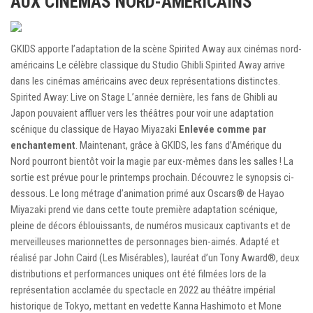
AUX CINÉMAS NORD-AMÉRICAINS
GKIDS apporte l’adaptation de la scène Spirited Away aux cinémas nord-
américains Le célèbre classique du Studio Ghibli Spirited Away arrive
dans les cinémas américains avec deux représentations distinctes.
Spirited Away: Live on Stage L’année dernière, les fans de Ghibli au
Japon pouvaient affluer vers les théâtres pour voir une adaptation
scénique du classique de Hayao Miyazaki
Enlevée comme par
enchantement
. Maintenant, grâce à GKIDS, les fans d’Amérique du
Nord pourront bientôt voir la magie par eux-mêmes dans les salles ! La
sortie est prévue pour le printemps prochain. Découvrez le synopsis ci-
dessous. Le long métrage d’animation primé aux Oscars® de Hayao
Miyazaki prend vie dans cette toute première adaptation scénique,
pleine de décors éblouissants, de numéros musicaux captivants et de
merveilleuses marionnettes de personnages bien-aimés. Adapté et
réalisé par John Caird (Les Misérables), lauréat d’un Tony Award®, deux
distributions et performances uniques ont été filmées lors de la
représentation acclamée du spectacle en 2022 au théâtre impérial
historique de Tokyo, mettant en vedette Kanna Hashimoto et Mone