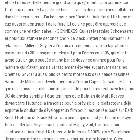
et c’était essentiellement le grand coup que j’ai fait, qui a commencé
toute ma carrière. Et à partir de lors, j’ai vu les deux domaines collaborer
dans les deux sens. . J’ai beaucoup bénéficié de Dark Knight Returns et
eux aussi et continuent de le faire. Et cela ne peut être apprécié que
comme une relation saine. » CONNEXES: Qui est Matthias Schoenaerts
et pourquoi était-il le seconde choix de Zack Snyder pour Batman? La
relation de Miller et Snyder à l’écran a commencé avec l’adaptation du
réalisateur du 300 sanglant et élégant pour l’écran en 2006, qui s’est
avéré être un gros succès et une bande dessinée animée pour l’une
manière qui n’avait jamais véritablement été vue auparavant dans les
cinémas. Snyder a aussi pris de petits morceaux de la bande dessinée
Batman de Miller pour développer son à l’écran Caped Crusader et bien
que cela puisse sembler une impossibilité pour le moment avec les jours
DC de Snyder semblant être terminés et le Batman de Matt Reeves
devrait être l’futur de la franchise pour le prévisible, le réalisateur a déjà
exprimé le souhait de développer un film pour l’action réel basé sur Dark
Knight Returns de Frank Miller. « Je pense que ce est juste son nettoyé
truc », a déclaré Snyder sur le podcast Happy, Sad, Confused sur
l’histoire de Dark Knight Returns. « Je le ferais à 100% style Watchmen.
Je ne pense même pas que ce est si cher, pour être honnête. C’est