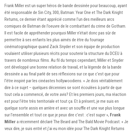
Frank Miller est un super héros de bande dessinée pour beaucoup, ayant
été responsable de Sin City, 300, Batman: Year One et The Dark Knight
Returns, ce dernier étant apprécié comme l’un des meilleurs arcs
comiques de Batman de l’oeuvre de le combattant du crime de Gotham.
Il est facile de appréhender pourquoi Miller n’était donc pas sûr de
permettre à ses enfants les plus aimés de être du fourrage
cinématographique quand Zack Snyder et son équipe de production
voulaient utiliser plusieurs récits pour soutenir la structure du DCEU à
travers de nombreux films. Au fil du temps cependant, Miller et Snyder
ont développé une bonne relation de travail, et la légende de la bande
dessinée a au final parlé de ses réflexions sur ce que c’est que pour
l’être inspiré par les cinéastes hollywoodiens. « Je dois véritablement
dire à ce sujet – quelques décennies se sont écoulées à partir de que
tout cela a commencé, de votre avis? Et les premiers jours, ma réaction
est pour l’être très territoriale et tout ça. Et à présent, je me suis en
quelque sorte assis en arrière et avec un souffle et une vue plus longue
sur l’ensemble et tout ce que je peux dire c’est : c’est super »,
Frank
Miller
a récemment déclaré The Beard and The Bald Movie Podcast. « Je
veux dire, je suis entré et j’ai eu mon idée pour The Dark Knight Returns