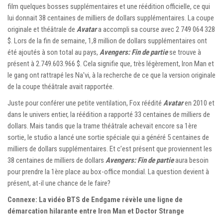
film quelques bosses supplémentaires et une réédition officielle, ce qui
lui donnait 38 centaines de milliers de dollars supplémentaires. La coupe
originale et théâtrale de
Avatar
a accompli sa course avec 2 749 064 328
$. Lors de la fin de semaine, 1,8 million de dollars supplémentaires ont
été ajoutés à son total au pays,
Avengers: Fin de partie
se trouve à
présent à 2.749.603.966 $. Cela signifie que, très légèrement, Iron Man et
le gang ont rattrapé les Na'vi, à la recherche de ce que la version originale
de la coupe théâtrale avait rapportée.
Juste pour conférer une petite ventilation, Fox réédité
Avatar
en 2010 et
dans le univers entier, la réédition a rapporté 33 centaines de milliers de
dollars. Mais tandis que la trame théâtrale achevait encore sa 1ère
sortie, le studio a lancé une sortie spéciale qui a généré 5 centaines de
milliers de dollars supplémentaires. Et c’est présent que proviennent les
38 centaines de milliers de dollars
Avengers: Fin de partie
aura besoin
pour prendre la 1ère place au box-office mondial. La question devient à
présent, at-il une chance de le faire?
Connexe: La vidéo BTS de Endgame révèle une ligne de
démarcation hilarante entre Iron Man et Doctor Strange