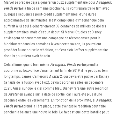
Marvel se prépare déjà à générer un buzz supplémentaire pour
Avengers:
Fin de partie
la fin de semaine prochaine, ils vont reparaître le film avec
quelques séquences post-crédit supplémentaires, d’une durée
approximative de six minutes. Il est compliquée d'imaginer que cela
suffirait à lui seul à générer environ 39 centaines de milliers de dollars
supplémentaires, mais c'est un début. Si Marvel Studios et Disney
envisagent sérieusement une campagne de récompenses pour le
blockbuster dans les semaines à venir cette saison, ils pourraient
procéder à une nouvelle réédition, et c’est d’où l’effort supplémentaire
dont ils pourraient avoir besoin.
Cela affirmé, quand bien même
Avengers: Fin de partie
prend la
couronne au box-office d'maintenant la fin de 2019, il ne peut pas tenir
longtemps. James Cameron's
Avatar
2, qui devra être publié par Disney
(à l’aide de la fusion avec Fox), devrait sortir en salles en décembre
2021. Aussi sûr que le ciel comme bleu, Disney fera une autre réédition
de
Avatar
en avance sur la date de sortie, car il aura été plus d'une
décennie entre les versements. En fonction de la proximité, si
Avengers:
Fin de partie
prend la 1ère place, cette éventuelle réédition peut faire
pencher la balance une nouvelle fois. Le fait est que cette bataille peut