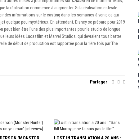
nt d'autres mises à jour importantes sur
Cruella
en ce moment. Mais,
que la réalisation commence à augmenter. Si la réalisation estivale
 des informations sur le casting dans les semaines à venir, ce qui
 projet quelque peu mystérieux. En attendant, Disney se prépare pour 2019
on peut bien être l'une des plus importantes pour le studio de longue
ue leurs idées Lucasfilm et Marvel Studios, qui devraient tous battre
elle de début de production est rapportée pour la 1ère fois par The
Partager:
ANDERSON (MONSTER
LOST IN TRANSLATION A 20 ANS :