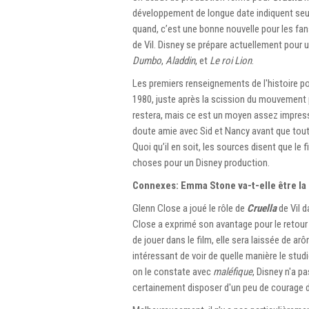
développement de longue date indiquent seu
quand, c’est une bonne nouvelle pour les fan
de Vil. Disney se prépare actuellement pour 
Dumbo
,
Aladdin
, et
Le roi Lion
.
Les premiers renseignements de l'histoire p
1980, juste après la scission du mouvement p
restera, mais ce est un moyen assez impress
doute amie avec Sid et Nancy avant que tout 
Quoi qu’il en soit, les sources disent que le
choses pour un Disney production.
Connexes: Emma Stone va-t-elle être la 
Glenn Close a joué le rôle de
Cruella
de Vil d
Close a exprimé son avantage pour le retour c
de jouer dans le film, elle sera laissée de a
intéressant de voir de quelle manière le st
on le constate avec
maléfique
, Disney n'a p
certainement disposer d'un peu de courage d