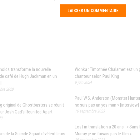
 populaires
Articles récents
nolds transforme la nouvelle
Wonka : Timothée Chalamet est un 
é de café de Hugh Jackman en un
chanteur selon Paul King
9 juin 2024
l
bre 2020
Paul W.S. Anderson (Monster Hunter)
g original de Ghostbusters se réunit
ne suis pas un yes man » [interview]
16 septembre 2023
sur Josh Gad’s Reunited Apart
20
Lost in translation a 20 ans : « Sans B
rs de la Suicide Squad révèlent leurs
Murray je ne faisais pas le film »
15 septembre 2023