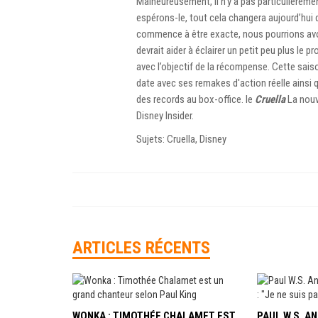
Malheureusement, il n'y a pas particulièreme
espérons-le, tout cela changera aujourd’hui 
commence à être exacte, nous pourrions avoir
devrait aider à éclairer un petit peu plus le
avec l’objectif de la récompense. Cette sais
date avec ses remakes d'action réelle ainsi q
des records au box-office. le
Cruella
La nouv
Disney Insider.
Sujets: Cruella, Disney
ARTICLES RÉCENTS
WONKA : TIMOTHÉE CHALAMET EST
PAUL W.S. 