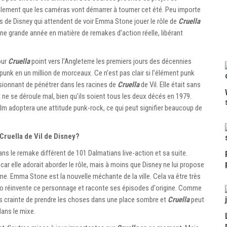
lement que les caméras vont démarrer à tourner cet été. Peu importe
s de Disney qui attendent de voir Emma Stone jouer le rôle de
Cruella
une grande année en matière de remakes d’action réelle, libérant
our
Cruella
point vers l’Angleterre les premiers jours des décennies
unk en un million de morceaux. Ce n’est pas clair si l’élément punk
ionnant de pénétrer dans les racines de
Cruella
de Vil. Elle était sans
ne se déroule mal, bien qu’ils soient tous les deux décés en 1979.
 film adoptera une attitude punk-rock, ce qui peut signifier beaucoup de
Cruella de Vil de Disney?
ans le remake différent de 101 Dalmatians live-action et sa suite.
ar elle adorait aborder le rôle, mais à moins que Disney ne lui propose
rôme. Emma Stone est la nouvelle méchante de la ville. Cela va être très
udio réinvente ce personnage et raconte ses épisodes d'origine. Comme
as crainte de prendre les choses dans une place sombre et
Cruella
peut
ans le mixe.