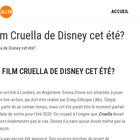
ACCUEIL
m Cruella de Disney cet été?
a de Disney cet été?
FILM CRUELLA DE DISNEY CET ÉTÉ?
n cet été à Londres, en Angleterre. Emma Stone est attachée à jouer
live-action, qui doit être réalisé par Craig Gillespie (
Moi, Tanya
).
 partir de un certain temps, mais cet été paraît être le moment parfait
ate de sortie pour l'été 2020. On croyait à l'origine que
Cruella
devait
 n'est évidemment pas le cas. Disney n'a sans aucun doute même pas la
façon.
'a pas encore été annoncé. Des sources proches du projet de