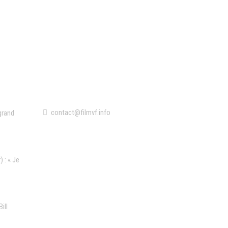
Contact
contact@filmvf.info
grand
 : « Je
ill