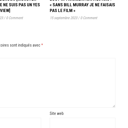
JE NE SUIS PAS UN YES
« SANS BILL MURRAY JE NE FAISAIS
RVIEW]
PAS LE FILM »
23
/
0 Comment
15 septembre 2023
/
0 Comment
oires sont indiqués avec
*
Site web