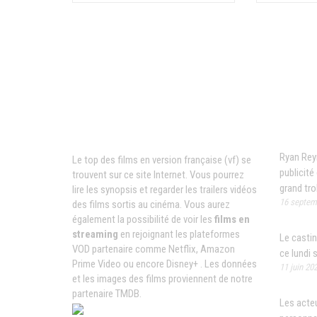
News
Films VF en ligne
Ryan Rey
Le top des films en version française (vf) se
publicit
trouvent sur ce site Internet. Vous pourrez
grand trol
lire les synopsis et regarder les trailers vidéos
16 septem
des films sortis au cinéma. Vous aurez
également la possibilité de voir les
films en
streaming
en rejoignant les plateformes
Le castin
VOD partenaire comme Netflix, Amazon
ce lundi 
Prime Video ou encore Disney+ . Les données
11 juin 20
et les images des films proviennent de notre
partenaire TMDB.
Les acteu