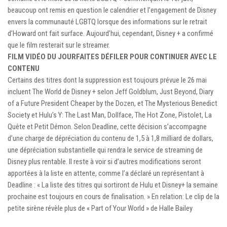
beaucoup ont remis en question le calendrier et l’engagement de Disney
envers la communauté LGBTQ lorsque des informations sur le retrait
d’Howard ont fait surface. Aujourd’hui, cependant, Disney + a confirmé
que le film resterait sur le streamer.
FILM VIDÉO DU JOUR
FAITES DÉFILER POUR CONTINUER AVEC LE
CONTENU
Certains des titres dont la suppression est toujours prévue le 26 mai
incluent The World de Disney + selon Jeff Goldblum, Just Beyond, Diary
of a Future President Cheaper by the Dozen, et The Mysterious Benedict
Society et Hulu’s Y: The Last Man, Dollface, The Hot Zone, Pistolet, La
Quête et Petit Démon. Selon Deadline, cette décision s’accompagne
d’une charge de dépréciation du contenu de 1,5 à 1,8 milliard de dollars,
une dépréciation substantielle qui rendra le service de streaming de
Disney plus rentable. Il reste à voir si d’autres modifications seront
apportées à la liste en attente, comme l’a déclaré un représentant à
Deadline : « La liste des titres qui sortiront de Hulu et Disney+ la semaine
prochaine est toujours en cours de finalisation. » En relation: Le clip de la
petite sirène révèle plus de « Part of Your World » de Halle Bailey