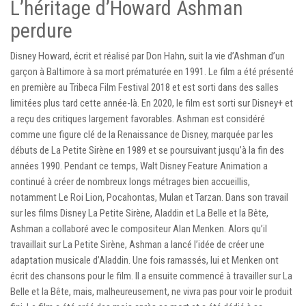
L’héritage d’Howard Ashman
perdure
Disney Howard, écrit et réalisé par Don Hahn, suit la vie d’Ashman d’un
garçon à Baltimore à sa mort prématurée en 1991. Le film a été présenté
en première au Tribeca Film Festival 2018 et est sorti dans des salles
limitées plus tard cette année-là. En 2020, le film est sorti sur Disney+ et
a reçu des critiques largement favorables. Ashman est considéré
comme une figure clé de la Renaissance de Disney, marquée par les
débuts de La Petite Sirène en 1989 et se poursuivant jusqu’à la fin des
années 1990. Pendant ce temps, Walt Disney Feature Animation a
continué à créer de nombreux longs métrages bien accueillis,
notamment Le Roi Lion, Pocahontas, Mulan et Tarzan. Dans son travail
sur les films Disney La Petite Sirène, Aladdin et La Belle et la Bête,
Ashman a collaboré avec le compositeur Alan Menken. Alors qu’il
travaillait sur La Petite Sirène, Ashman a lancé l’idée de créer une
adaptation musicale d’Aladdin. Une fois ramassés, lui et Menken ont
écrit des chansons pour le film. Il a ensuite commencé à travailler sur La
Belle et la Bête, mais, malheureusement, ne vivra pas pour voir le produit