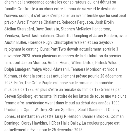
chemin de la vengeance contre les conspirateurs qui ont détruit sa
famille. Confronté à un choix entre l’amour de sa vie et le destin de
l’univers connu, il s’efforce d’empêcher un avenir terrible que lui seul peut
prévoir. Avec Timothée Chalamet, Rebecca Ferguson, Josh Brolin,
Stellan Skarsgård, Dave Bautista, Stephen McKinley Henderson,
Zendaya, David Dastmalchian, Charlotte Rampling et Javier Bardem, avec
Austin Butler, Florence Pugh, Christopher Walken et Léa Seydoux
rejoignant le casting, Dune: Part Two devrait actuellement sortir le 3
novembre 2023. réunir plusieurs membres de la distribution du premier
film, dont Jason Momoa, Amber Heard, Willem Dafoe, Patrick Wilson,
Dolph Lundgren, Yahya Abdul-Mateen II, Temuera Morrison et Nicole
Kidman, et dont la sortie est actuellement prévue pour le 20 décembre
2023. Enfin, The Color Purple est basé sur le roman et la comédie
musicale de 1982, en plus d’être un remake du film de 1985 réalisé par
Steven Spielberg, et raconte l’histoire de les luttes de toute une vie d’une
femme afro-américaine vivant dans le sud au début des années 1900.
Produit par Oprah Winfrey, Steven Spielberg, Scott Sanders et Quincy
Jones, et mettant en vedette Taraji P. Henson, Danielle Brooks, Colman
Domingo, Corey Hawkins, HER et Halle Bailey, La couleur pourpre est
actuellement prévue pour le 25 décembre 2023.