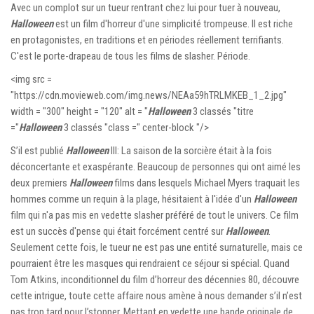
Avec un complot sur un tueur rentrant chez lui pour tuer à nouveau,
Halloween
est un film d'horreur d'une simplicité trompeuse. Il est riche
en protagonistes, en traditions et en périodes réellement terrifiants.
C'est le porte-drapeau de tous les films de slasher. Période.
<img src =
"https://cdn.movieweb.com/img.news/NEAa59hTRLMKEB_1_2.jpg"
width = "300" height = "120" alt = "
Halloween
3 classés "titre
="
Halloween
3 classés "class =" center-block "/>
S’il est publié
Halloween
III: La saison de la sorcière était à la fois
déconcertante et exaspérante. Beaucoup de personnes qui ont aimé les
deux premiers
Halloween
films dans lesquels Michael Myers traquait les
hommes comme un requin à la plage, hésitaient à l'idée d'un
Halloween
film qui n'a pas mis en vedette slasher préféré de tout le univers. Ce film
est un succès d'pense qui était forcément centré sur
Halloween
.
Seulement cette fois, le tueur ne est pas une entité surnaturelle, mais ce
pourraient être les masques qui rendraient ce séjour si spécial. Quand
Tom Atkins, inconditionnel du film d’horreur des décennies 80, découvre
cette intrigue, toute cette affaire nous amène à nous demander s’il n’est
pas trop tard pour l’stopper. Mettant en vedette une bande originale de