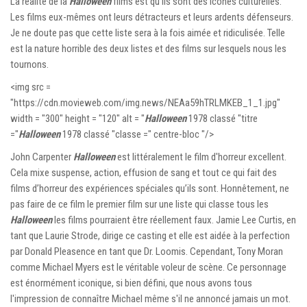
La réalité de la
Halloween
films est qu’ils sont des icônes culturelles.
Les films eux-mêmes ont leurs détracteurs et leurs ardents défenseurs.
Je ne doute pas que cette liste sera à la fois aimée et ridiculisée. Telle
est la nature horrible des deux listes et des films sur lesquels nous les
tournons.
<img src =
"https://cdn.movieweb.com/img.news/NEAa59hTRLMKEB_1_1.jpg"
width = "300" height = "120" alt = "
Halloween
1978 classé "titre
="
Halloween
1978 classé "classe =" centre-bloc "/>
John Carpenter
Halloween
est littéralement le film d'horreur excellent.
Cela mixe suspense, action, effusion de sang et tout ce qui fait des
films d’horreur des expériences spéciales qu’ils sont. Honnêtement, ne
pas faire de ce film le premier film sur une liste qui classe tous les
Halloween
les films pourraient être réellement faux. Jamie Lee Curtis, en
tant que Laurie Strode, dirige ce casting et elle est aidée à la perfection
par Donald Pleasence en tant que Dr. Loomis. Cependant, Tony Moran
comme Michael Myers est le véritable voleur de scène. Ce personnage
est énormément iconique, si bien défini, que nous avons tous
l'impression de connaître Michael même s'il ne annoncé jamais un mot.