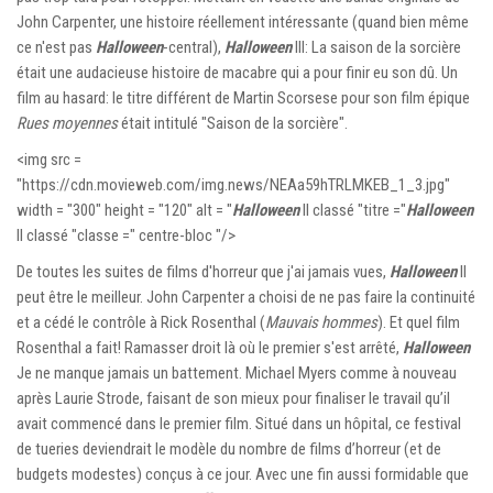
John Carpenter, une histoire réellement intéressante (quand bien même
ce n'est pas
Halloween
-central),
Halloween
III: La saison de la sorcière
était une audacieuse histoire de macabre qui a pour finir eu son dû. Un
film au hasard: le titre différent de Martin Scorsese pour son film épique
Rues moyennes
était intitulé "Saison de la sorcière".
<img src =
"https://cdn.movieweb.com/img.news/NEAa59hTRLMKEB_1_3.jpg"
width = "300" height = "120" alt = "
Halloween
II classé "titre ="
Halloween
II classé "classe =" centre-bloc "/>
De toutes les suites de films d'horreur que j'ai jamais vues,
Halloween
II
peut être le meilleur. John Carpenter a choisi de ne pas faire la continuité
et a cédé le contrôle à Rick Rosenthal (
Mauvais hommes
). Et quel film
Rosenthal a fait! Ramasser droit là où le premier s'est arrêté,
Halloween
Je ne manque jamais un battement. Michael Myers comme à nouveau
après Laurie Strode, faisant de son mieux pour finaliser le travail qu’il
avait commencé dans le premier film. Situé dans un hôpital, ce festival
de tueries deviendrait le modèle du nombre de films d’horreur (et de
budgets modestes) conçus à ce jour. Avec une fin aussi formidable que