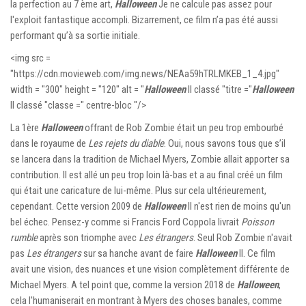
la perfection au 7 ème art,
Halloween
Je ne calcule pas assez pour
l'exploit fantastique accompli. Bizarrement, ce film n’a pas été aussi
performant qu’à sa sortie initiale.
<img src =
"https://cdn.movieweb.com/img.news/NEAa59hTRLMKEB_1_4.jpg"
width = "300" height = "120" alt = "
Halloween
II classé "titre ="
Halloween
II classé "classe =" centre-bloc "/>
La 1ère
Halloween
offrant de Rob Zombie était un peu trop embourbé
dans le royaume de
Les rejets du diable
. Oui, nous savons tous que s’il
se lancera dans la tradition de Michael Myers, Zombie allait apporter sa
contribution. Il est allé un peu trop loin là-bas et a au final créé un film
qui était une caricature de lui-même. Plus sur cela ultérieurement,
cependant. Cette version 2009 de
Halloween
II n'est rien de moins qu'un
bel échec. Pensez-y comme si Francis Ford Coppola livrait
Poisson
rumble
après son triomphe avec
Les étrangers
. Seul Rob Zombie n'avait
pas
Les étrangers
sur sa hanche avant de faire
Halloween
II. Ce film
avait une vision, des nuances et une vision complètement différente de
Michael Myers. A tel point que, comme la version 2018 de
Halloween
,
cela l'humaniserait en montrant à Myers des choses banales, comme