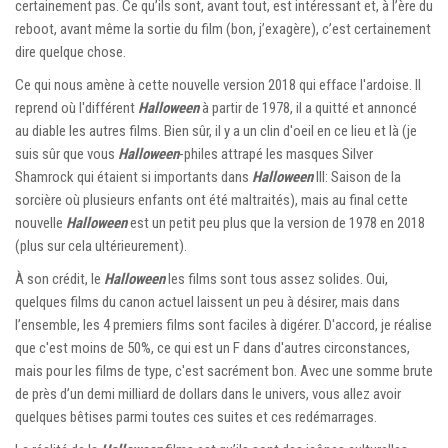
certainement pas. Ce qu’ils sont, avant tout, est intéressant et, à l’ère du
reboot, avant même la sortie du film (bon, j’exagère), c’est certainement
dire quelque chose.
Ce qui nous amène à cette nouvelle version 2018 qui efface l'ardoise. Il
reprend où l'différent
Halloween
à partir de 1978, il a quitté et annoncé
au diable les autres films. Bien sûr, il y a un clin d'oeil en ce lieu et là (je
suis sûr que vous
Halloween
-philes attrapé les masques Silver
Shamrock qui étaient si importants dans
Halloween
III: Saison de la
sorcière où plusieurs enfants ont été maltraités), mais au final cette
nouvelle
Halloween
est un petit peu plus que la version de 1978 en 2018
(plus sur cela ultérieurement).
À son crédit, le
Halloween
les films sont tous assez solides. Oui,
quelques films du canon actuel laissent un peu à désirer, mais dans
l’ensemble, les 4 premiers films sont faciles à digérer. D'accord, je réalise
que c'est moins de 50%, ce qui est un F dans d'autres circonstances,
mais pour les films de type, c'est sacrément bon. Avec une somme brute
de près d’un demi milliard de dollars dans le univers, vous allez avoir
quelques bêtises parmi toutes ces suites et ces redémarrages.