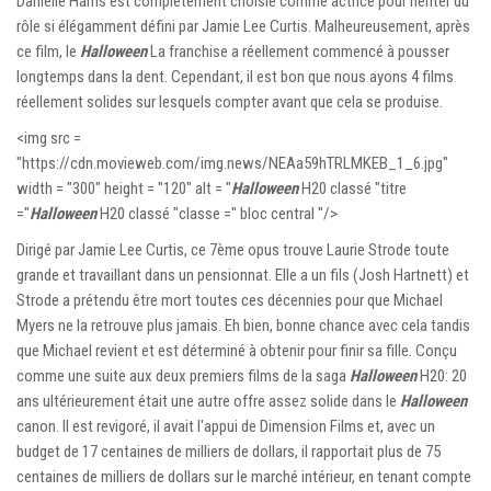
Danielle Harris est complètement choisie comme actrice pour hériter du
rôle si élégamment défini par Jamie Lee Curtis. Malheureusement, après
ce film, le
Halloween
La franchise a réellement commencé à pousser
longtemps dans la dent. Cependant, il est bon que nous ayons 4 films
réellement solides sur lesquels compter avant que cela se produise.
<img src =
"https://cdn.movieweb.com/img.news/NEAa59hTRLMKEB_1_6.jpg"
width = "300" height = "120" alt = "
Halloween
H20 classé "titre
="
Halloween
H20 classé "classe =" bloc central "/>
Dirigé par Jamie Lee Curtis, ce 7ème opus trouve Laurie Strode toute
grande et travaillant dans un pensionnat. Elle a un fils (Josh Hartnett) et
Strode a prétendu être mort toutes ces décennies pour que Michael
Myers ne la retrouve plus jamais. Eh bien, bonne chance avec cela tandis
que Michael revient et est déterminé à obtenir pour finir sa fille. Conçu
comme une suite aux deux premiers films de la saga
Halloween
H20: 20
ans ultérieurement était une autre offre assez solide dans le
Halloween
canon. Il est revigoré, il avait l'appui de Dimension Films et, avec un
budget de 17 centaines de milliers de dollars, il rapportait plus de 75
centaines de milliers de dollars sur le marché intérieur, en tenant compte