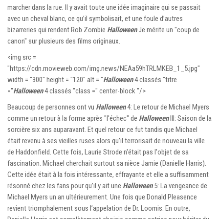
marcher dans la rue. Il y avait toute une idée imaginaire qui se passait
avec un cheval blanc, ce qu’il symbolisait, et une foule d’autres
bizarreries qui rendent Rob Zombie
Halloween
Je mérite un "coup de
canon" sur plusieurs des films originaux.
<img src =
"https://cdn.movieweb.com/img.news/NEAa59hTRLMKEB_1_5.jpg"
width = "300" height = "120" alt = "
Halloween
4 classés "titre
="
Halloween
4 classés "class =" center-block "/>
Beaucoup de personnes ont vu
Halloween
4: Le retour de Michael Myers
comme un retour à la forme après "l'échec" de
Halloween
III: Saison de la
sorcière six ans auparavant. Et quel retour ce fut tandis que Michael
était revenu à ses vieilles ruses alors qu’il terrorisait de nouveau la ville
de Haddonfield. Cette fois, Laurie Strode n'était pas l'objet de sa
fascination. Michael cherchait surtout sa nièce Jamie (Danielle Harris).
Cette idée était à la fois intéressante, effrayante et elle a suffisamment
résonné chez les fans pour qu’il y ait une
Halloween
5: La vengeance de
Michael Myers un an ultérieurement. Une fois que Donald Pleasence
revient triomphalement sous l’appelation de Dr. Loomis. En outre,