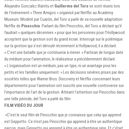
Alejandro Gonzalez Iñárritu et
Guillermo del Toro
se sont réunis lors
de l’événement « Three Amigos » organisé par Netflix au Academy
Museum. Modéré par Cuarón, del Toro a parlé de sa nouvelle adaptation
Netflix de
Pinocchio
. Parlant du film Pinocchio, del Toro a déclaré qu’il
faudrait « quelques décennies » pour que les personnes pour l’Hollywood
acceptent que la gestion soit du grand écran. Interrogé sur le polémique
sur la gestion qui s’est déroulé récemment à Hollywood, il a déclaré:
« C’est une bataille que je continuerai à mener. » Partisan de longue date
du médium pour l’animation, le réalisateur a précédemment déclaré:
« L’organisation est un médium, pas un type, ni un avantage pour les
petits et les familles uniquement. » Les décisions sévères prises par des
sociétés telles que Warner Bros. Discovery et Netflix concernant leurs
départements pour l’animation ont suscité une nouvelle controverse sur
l’importance de l’art de la gestion. Attirant l’attention sur Pinocchio dans
une telle période, del Toro a parlé du film :
FILM VIDÉO DU JOUR
»C’est le seul film de Pinocchio que je connaisse que celui qui apprend
est Geppetto. Ce n’est pas Pinocchio qui apprend à être un authentique
garçon, mais Geppetto qui apprend à être un authentique père. Et c’était