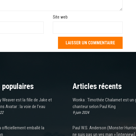
Site web
 populaires
Articles récents
 Weaver est la fille de Jake et
Wonka : Timothée Chalamet est un 
ns Avatar : la voie de l’eau
chanteur selon Paul King
022
9 juin 2024
a officiellement emballé la
Paul W.S. Anderson (Monster Hunter)
on
ne suis pas un yes man » [interview]