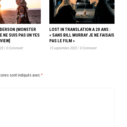
ANDERSON (MONSTER
LOST IN TRANSLATION A 20 ANS :
JE NE SUIS PAS UN YES
« SANS BILL MURRAY JE NE FAISAIS
RVIEW]
PAS LE FILM »
23
/
0 Comment
15 septembre 2023
/
0 Comment
oires sont indiqués avec
*