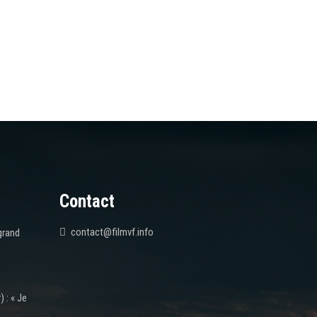
Contact
contact@filmvf.info
grand
 : « Je