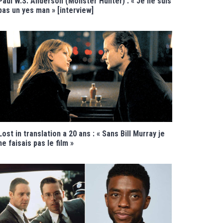
Paul W.S. Anderson (Monster Hunter) : « Je ne suis
pas un yes man » [interview]
Lost in translation a 20 ans : « Sans Bill Murray je
ne faisais pas le film »