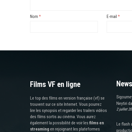
Nom
*
E-mail
*
News
Films VF en ligne
Sigourney
Le top des films en version française (vf) se
Neytiri da
trouvent sur ce site Internet. Vous pourrez
2 juillet 2
lire les synopsis et regarder les trailers vidéos
des films sortis au cinéma. Vous aurez
également la possibilité de voir les
films en
Le flash 
streaming
en rejoignant les plateformes
producti