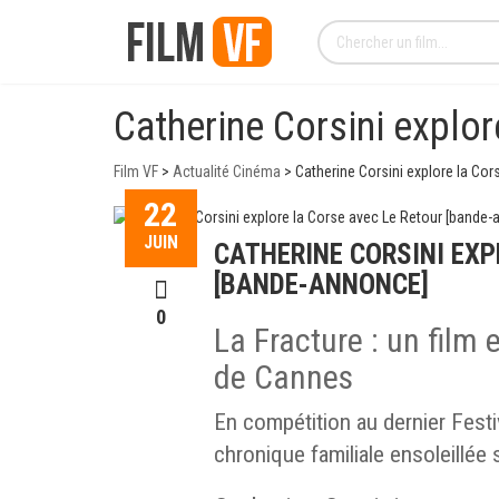
Catherine Corsini explo
Film VF
>
Actualité Cinéma
>
Catherine Corsini explore la Co
22
JUIN
CATHERINE CORSINI EXP
[BANDE-ANNONCE]
0
La Fracture : un film 
de Cannes
En compétition au dernier Fest
chronique familiale ensoleillée s