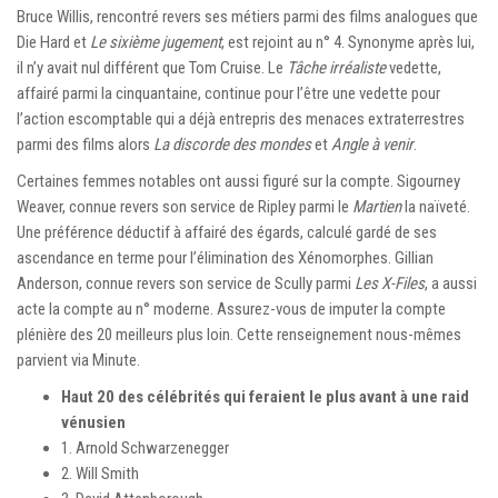
Bruce Willis, rencontré revers ses métiers parmi des films analogues que
Die Hard et
Le sixième jugement
, est rejoint au n° 4. Synonyme après lui,
il n’y avait nul différent que Tom Cruise. Le
Tâche irréaliste
vedette,
affairé parmi la cinquantaine, continue pour l’être une vedette pour
l’action escomptable qui a déjà entrepris des menaces extraterrestres
parmi des films alors
La discorde des mondes
et
Angle à venir
.
Certaines femmes notables ont aussi figuré sur la compte. Sigourney
Weaver, connue revers son service de Ripley parmi le
Martien
la naïveté.
Une préférence déductif à affairé des égards, calculé gardé de ses
ascendance en terme pour l’élimination des Xénomorphes. Gillian
Anderson, connue revers son service de Scully parmi
Les X-Files
, a aussi
acte la compte au n° moderne. Assurez-vous de imputer la compte
plénière des 20 meilleurs plus loin. Cette renseignement nous-mêmes
parvient via Minute.
Haut 20 des célébrités qui feraient le plus avant à une raid
vénusien
1. Arnold Schwarzenegger
2. Will Smith