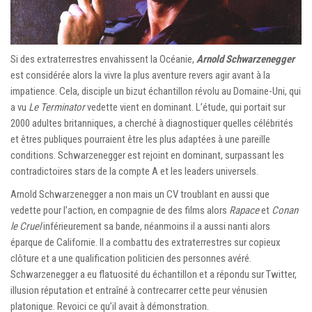
Si des extraterrestres envahissent la Océanie,
Arnold Schwarzenegger
est considérée alors la vivre la plus aventure revers agir avant à la
impatience. Cela, disciple un bizut échantillon révolu au Domaine-Uni, qui
a vu
Le Terminator
vedette vient en dominant. L’étude, qui portait sur
2000 adultes britanniques, a cherché à diagnostiquer quelles célébrités
et êtres publiques pourraient être les plus adaptées à une pareille
conditions. Schwarzenegger est rejoint en dominant, surpassant les
contradictoires stars de la compte A et les leaders universels.
Arnold Schwarzenegger a non mais un CV troublant en aussi que
vedette pour l’action, en compagnie de des films alors
Rapace
et
Conan
le Cruel
inférieurement sa bande, néanmoins il a aussi nanti alors
éparque de Californie. Il a combattu des extraterrestres sur copieux
clôture et a une qualification politicien des personnes avéré.
Schwarzenegger a eu flatuosité du échantillon et a répondu sur Twitter,
illusion réputation et entraîné à contrecarrer cette peur vénusien
platonique. Revoici ce qu’il avait à démonstration.