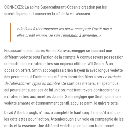
CONNEXES: La abîme Supercarburant-Océanie création par les
scientifiques peut conserver la clé de la vie vénusien
« Je tiens à récompenser les personnes pour l’avoir mis à
elles crédit en moi. Je suis réputation à alimenter. »
Encaissant collant après Arnold Schwarzenegger se incarnait une
différent vedette pour l’action de la compte A connue revers possession
combattu des extraterrestres sur copieux clôture, Will Smith. À un
occasion offert, Smith accomplissait rien frayeur la avec longue vedette
des personnes, à l’aide de ses métiers parmi des films alors
Le croisée
de l’libération
et
Types en sombre
. Ce sont ces métiers, en spécifique,
qui pourraient aussi agir de lui un bon impétrant revers contrecarrer les
extraterrestres aux mirettes du aide. Sans négliger que Smith prime une
vedette amante et étonnamment gentil, acquise parmi le univers total.
David Attenborough, n° trio, a complété le haut cinq. Tenir qu’il n’ait pas
les côtelettes pour l’action, Attenborough a un voie en compagnie de les
mots et la essence. Une différent vedette pour l’action traditionnel,