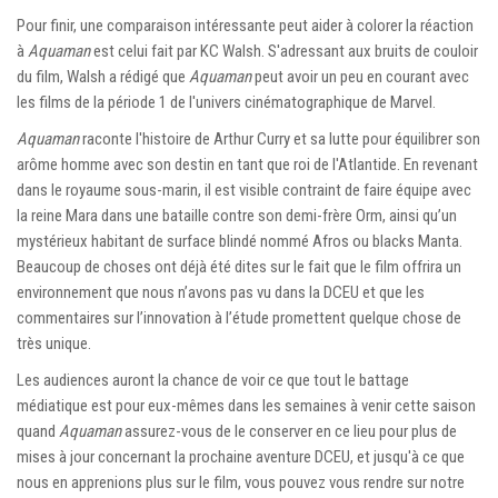
Pour finir, une comparaison intéressante peut aider à colorer la réaction
à
Aquaman
est celui fait par
KC Walsh
. S'adressant aux bruits de couloir
du film, Walsh a rédigé que
Aquaman
peut avoir un peu en courant avec
les films de la période 1 de l'univers cinématographique de Marvel.
Aquaman
raconte l'histoire de Arthur Curry et sa lutte pour équilibrer son
arôme homme avec son destin en tant que roi de l'Atlantide. En revenant
dans le royaume sous-marin, il est visible contraint de faire équipe avec
la reine Mara dans une bataille contre son demi-frère Orm, ainsi qu’un
mystérieux habitant de surface blindé nommé Afros ou blacks Manta.
Beaucoup de choses ont déjà été dites sur le fait que le film offrira un
environnement que nous n’avons pas vu dans la DCEU et que les
commentaires sur l’innovation à l’étude promettent quelque chose de
très unique.
Les audiences auront la chance de voir ce que tout le battage
médiatique est pour eux-mêmes dans les semaines à venir cette saison
quand
Aquaman
assurez-vous de le conserver en ce lieu pour plus de
mises à jour concernant la prochaine aventure DCEU, et jusqu'à ce que
nous en apprenions plus sur le film, vous pouvez vous rendre sur notre