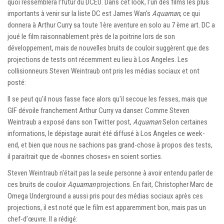
quoi ressemblera l’futur du DCEU. Dans cet look, l'un des films les plus
importants à venir sur la liste DC est James Wan's
Aquaman
, ce qui
donnera à Arthur Curry sa toute 1ère aventure en solo au 7 ème art. DC a
joué le film raisonnablement près de la poitrine lors de son
développement, mais de nouvelles bruits de couloir suggèrent que des
projections de tests ont récemment eu lieu à Los Angeles. Les
collisionneurs Steven Weintraub ont pris les médias sociaux et ont
posté:
Il se peut qu'il nous fasse face alors qu'il secoue les fesses, mais que
GIF dévoile franchement Arthur Curry va danser. Comme Steven
Weintraub a exposé dans son
Twitter post
,
Aquaman
Selon certaines
informations, le dépistage aurait été diffusé à Los Angeles ce week-
end, et bien que nous ne sachions pas grand-chose à propos des tests,
il paraitrait que de «bonnes choses» en soient sorties.
Steven Weintraub n'était pas la seule personne à avoir entendu parler de
ces bruits de couloir
Aquaman
projections. En fait, Christopher Marc de
Omega Underground a aussi pris pour
des médias sociaux
après ces
projections, il est noté que le film est apparemment bon, mais pas un
chef-d’œuvre. Il a rédigé: