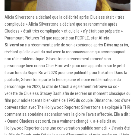
Alicia Silverstone a déclaré que la célébrité après Clueless était « très
compliquée » Alicia Silverstone a déclaré que sa renommée après
Clueless « était très compliquée » et qu’elle « n’y était pas préparée ».
Paramount Pictures Tel que rapporté par PEOPLE, star
Alicia
Silverstone
a récemment parlé de son expérience après
Désemparés
,
révélant qu’elle avait du mal avec la reconnaissance qui accompagnait
son rôle emblématique. Silverstone a récemment ramené son
personnage bien connu Cher Horowitz pour une apparition sur le petit
écran lors du Super Bowl 2023 pour une publicité pour Rakuten. Dans la
publicité, Silverstone porte la tenue jaune et noire emblématique du
personnage. En 2022, la star de Crush a également retrouvé sa co-
vedette de Clueless Stacey Dash afin de recréer un moment classique du
film pour adolescents bien-aimé de 1995 du couple. Dimanche, lors d’une
conversation avec The Hollywood Reporter, Silverstone a expliqué à THR
comment sa soudaine ascension vers la gloire l’avait affectée. Elle a dit :
« Quand Clueless est sorti, ça a vraiment changé », a-t-elle dit au
Hollywood Reporter dans une conversation publiée samedi. « J’avais été
la fille de Crush, puis j’étais la nana d’Aerosmith, et puis, après ça, j’étais