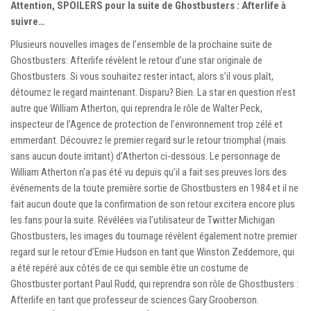
Attention, SPOILERS pour la suite de Ghostbusters : Afterlife à
suivre…
Plusieurs nouvelles images de l’ensemble de la prochaine suite de
Ghostbusters: Afterlife révèlent le retour d’une star originale de
Ghostbusters. Si vous souhaitez rester intact, alors s’il vous plaît,
détournez le regard maintenant. Disparu? Bien. La star en question n’est
autre que William Atherton, qui reprendra le rôle de Walter Peck,
inspecteur de l’Agence de protection de l’environnement trop zélé et
emmerdant. Découvrez le premier regard sur le retour triomphal (mais
sans aucun doute irritant) d’Atherton ci-dessous. Le personnage de
William Atherton n’a pas été vu depuis qu’il a fait ses preuves lors des
événements de la toute première sortie de Ghostbusters en 1984 et il ne
fait aucun doute que la confirmation de son retour excitera encore plus
les fans pour la suite. Révélées via l’utilisateur de Twitter Michigan
Ghostbusters, les images du tournage révèlent également notre premier
regard sur le retour d’Ernie Hudson en tant que Winston Zeddemore, qui
a été repéré aux côtés de ce qui semble être un costume de
Ghostbuster portant Paul Rudd, qui reprendra son rôle de Ghostbusters :
Afterlife en tant que professeur de sciences Gary Grooberson.