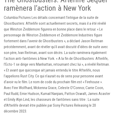
ramènera l’action à New York
Columbia Pictures Les détails concernant l’intrigue de la suite de
Ghostbusters: Afterlife sont actuellement secrets, mais il a été révélé
que Winston Zeddemore figurera en bonne place dans le retour. « Le
personnage de Winston Zeddemore et Zeddemore Industries figure
fortement dans l’avenir de Ghostbusters », a déclaré Jason Reitman
précédemment, avant de révéler qu’il avait discuté d’idées de suite avec
son père, Ivan Reitman, avant son décès. La suite ramènera également
l’action anti-fantômes à New York. « A la fin de Ghostbusters: Afterlife,
l’Ecto-1 se dirige vers Manhattan, retournant chez lui », a révélé Reitman.
« Et avant que quiconque ait jamais entendu le titre Afterlife, nous
l’appelions Rust City. Ce qui n’aurait eu de sens pour personne avant
d’avoir vu le film. Le nom de code du prochain film est « Firehouse ».
Avec Finn Wolfhard, Mckenna Grace, Celeste O’Connor, Carrie Coon,
Paul Rudd, Ernie Hudson, Kumail Nanjiani, Patton Oswalt, James Acaster
et Emily Alyn Lind, les chasseurs de fantômes sans titre : La suite
d’Afterlife devrait être publiée par Sony Pictures Releasing le 20
décembre 2023.