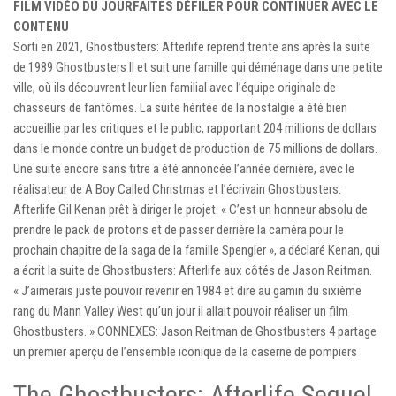
FILM VIDÉO DU JOUR
FAITES DÉFILER POUR CONTINUER AVEC LE
CONTENU
Sorti en 2021, Ghostbusters: Afterlife reprend trente ans après la suite
de 1989 Ghostbusters II et suit une famille qui déménage dans une petite
ville, où ils découvrent leur lien familial avec l’équipe originale de
chasseurs de fantômes. La suite héritée de la nostalgie a été bien
accueillie par les critiques et le public, rapportant 204 millions de dollars
dans le monde contre un budget de production de 75 millions de dollars.
Une suite encore sans titre a été annoncée l’année dernière, avec le
réalisateur de A Boy Called Christmas et l’écrivain Ghostbusters:
Afterlife Gil Kenan prêt à diriger le projet. « C’est un honneur absolu de
prendre le pack de protons et de passer derrière la caméra pour le
prochain chapitre de la saga de la famille Spengler », a déclaré Kenan, qui
a écrit la suite de Ghostbusters: Afterlife aux côtés de Jason Reitman.
« J’aimerais juste pouvoir revenir en 1984 et dire au gamin du sixième
rang du Mann Valley West qu’un jour il allait pouvoir réaliser un film
Ghostbusters. » CONNEXES: Jason Reitman de Ghostbusters 4 partage
un premier aperçu de l’ensemble iconique de la caserne de pompiers
The Ghostbusters: Afterlife Sequel